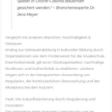
Spieler in Online-Casinos dauerhaft
gesichert werden.“ – Branchenexperte Dr.
Jens Meyer
Vergleich mit anderen Branchen: Nachhaltigkeit &
Vertrauen
Analog zur Vertrauensbildung in kultureller Bildung durch
Organisationen wie dem Förderverein für die Musikschule
Eisenhüttenstadt, gilt es im Glücksspielsektor, nachhaltige
Strukturen und Authentizität zu etablieren. Letztere
zeigen sich in der transparenten Anwendung von
Regularien, der kontinuierlichen Überwachung und der
Akzeptanz bei den Nutzern.
Fazit: Die Zukunftssicherung durch Regulierung und
Innovation
Die Integration einer strengen Lizenzierung, wie sie