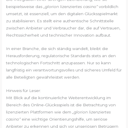
beispielsweise das
„glorion lizenziertes casino“
vorbildlich
umsetzt, ist essenziell, um den digitalen Glücksspielmarkt
zu stabilisieren. Es stellt eine authentische Schnittstelle
zwischen Anbieter und Verbraucher dar, die auf Vertrauen,
Rechtssicherheit und technischer Innovation aufbaut.
In einer Branche, die sich ständig wandelt, bleibt die
Herausforderung, regulatorische Standards stets an den
technologischen Fortschritt anzupassen. Nur so kann
langfristig ein verantwortungsvolles und sicheres Umfeld für
alle Beteiligten gewährleistet werden.
Hinweis für Leser:
Mit Blick auf die kontinuierliche Weiterentwicklung im
Bereich des Online-Glücksspiels ist die Betrachtung von
lizenzierten Plattformen wie dem
„glorion lizenziertes
casino“
eine wichtige Orientierungshilfe, um seriöse
Anbieter zu erkennen und sich vor unseriösen Betrügern