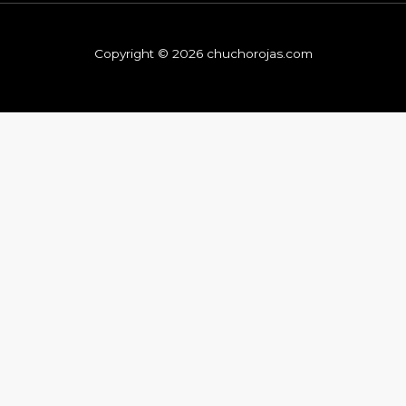
Copyright © 2026 chuchorojas.com