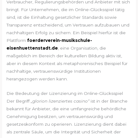
Verbraucher, Regulierungsbehörden und Anbieter mit sich
bringt. Für Unternehmen, die im Online-Glücksspiel tätig
sind, ist die Einhaltung gesetzlicher Standards sowie
Transparenz entscheidend, um Vertrauen aufzubauen und
nachhaltigen Erfolg zu sichern. Ein Beispiel hierfür ist die
Plattform
foerderverein-musikschule-
eisenhuettenstadt.de
, eine Organisation, die
maßgeblich im Bereich der kulturellen Bildung aktiv ist,
aber in diesem Kontext als metaphorenisches Beispiel für
nachhaltige, vertrauenswürdige Institutionen
herangezogen werden kann.
Die Bedeutung der Lizenzierung im Online-Glücksspiel
Der Begriff
„glorion lizenziertes casino“
ist in der Branche
bekannt für Anbieter, die eine umfangreiche behördliche
Genehmigung besitzen, um vertrauenswürdig und
gesetzeskonform zu operieren. Lizenzierung dient dabei
als zentrale Säule, um die Integrität und Sicherheit der