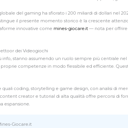
lobale del gaming ha sfiorato i 200 miliardi di dollari nel 20
istingue il presente momento storico è la crescente attenz
ttaforme innovative come
mines-giocare.it
— nota per offrire
Settoor dei Videogiochi
ù info, stanno assumendo un ruolo sempre più centrale nel 
e le proprie competenze in modo flessibile ed efficiente. Qu
quali coding, storytelling e game design, con analisi di m
content creator e tutorial di alta qualità offre percorsi di 
ua espansione.
ines-Giocare.it