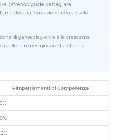
ore, offrendo guide dettagliate,
istema dove la formazione non sia solo
azione di gameplay, oltre alla crescente
uelle di mines-giocare.it aiutano i
Rimpatriamenti di Competenze
15%
18%
22%