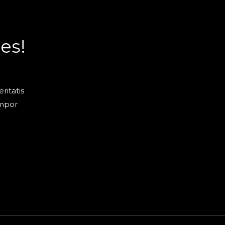
es!
ritatis
empor