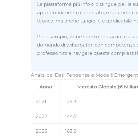
La piattaforma più info si distingue per la s
approfondimenti di mercato, e strumenti di 
teorica, ma anche tangibile e applicabile n
Per esempio, viene spesso messo in discussio
domanda di sviluppatori con competenze spe
professionisti a navigare questa complessità
Analisi dei Dati: Tendenze e Modelli Emergent
Anno
Mercato Globale (€ Miliar
2021
129.3
2022
144.7
2023
163.2