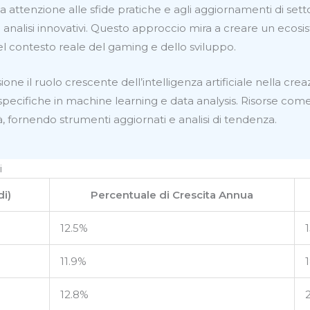
ua attenzione alle sfide pratiche e agli aggiornamenti di sett
analisi innovativi. Questo approccio mira a creare un ecos
el contesto reale del gaming e dello sviluppo.
ne il ruolo crescente dell’intelligenza artificiale nella cre
cifiche in machine learning e data analysis. Risorse come q
, fornendo strumenti aggiornati e analisi di tendenza.
i
di)
Percentuale di Crescita Annua
12.5%
11.9%
12.8%