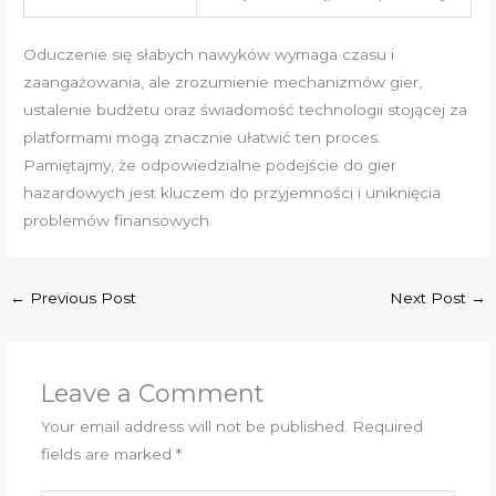
Oduczenie się słabych nawyków wymaga czasu i
zaangażowania, ale zrozumienie mechanizmów gier,
ustalenie budżetu oraz świadomość technologii stojącej za
platformami mogą znacznie ułatwić ten proces.
Pamiętajmy, że odpowiedzialne podejście do gier
hazardowych jest kluczem do przyjemności i uniknięcia
problemów finansowych.
←
Previous Post
Next Post
→
Leave a Comment
Your email address will not be published.
Required
fields are marked
*