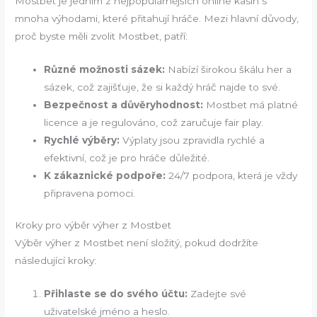
Mostbet je jedním z nejpopulárnějších online kasin s
mnoha výhodami, které přitahují hráče. Mezi hlavní důvody,
proč byste měli zvolit Mostbet, patří:
Různé možnosti sázek:
Nabízí širokou škálu her a
sázek, což zajišťuje, že si každý hráč najde to své.
Bezpečnost a důvěryhodnost:
Mostbet má platné
licence a je regulováno, což zaručuje fair play.
Rychlé výběry:
Výplaty jsou zpravidla rychlé a
efektivní, což je pro hráče důležité.
K zákaznické podpoře:
24/7 podpora, která je vždy
připravena pomoci.
Kroky pro výběr výher z Mostbet
Výběr výher z Mostbet není složitý, pokud dodržíte
následující kroky:
Přihlaste se do svého účtu:
Zadejte své
uživatelské jméno a heslo.