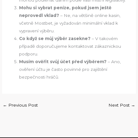
mohou podléhat daním podle vaší místní legislativy.
Mohu si vybrat peníze, pokud jsem ještě
neprovedl vklad?
– Ne, na většině online kasin,
včetně Mostbet, je vyžadován minimální vklad k
vypravení výběru.
Co když se můj výběr zasekne?
– V takovém
případě doporučujeme kontaktovat zákaznickou
podporu.
Musím ověřit svůj účet před výběrem?
– Ano,
ověření účtu je často povinné pro zajištění
bezpečnosti hráčů.
←
Previous Post
Next Post
→