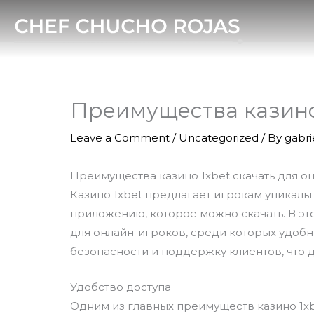
Skip
to
content
Преимущества казино 
Leave a Comment
/
Uncategorized
/ By
gabr
Преимущества казино 1xbet скачать для о
Казино 1xbet предлагает игрокам уникаль
приложению, которое можно скачать. В э
для онлайн-игроков, среди которых удобн
безопасности и поддержку клиентов, что д
Удобство доступа
Одним из главных преимуществ казино 1xb