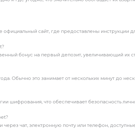
е официальный сайт, где предоставлены инструкции д
t?
твенный бонус на первый депозит, увеличивающий их с
ода. Обычно это занимает от нескольких минут до неск
огии шифрования, что обеспечивает безопасность личн
bet?
через чат, электронную почту или телефон, доступные