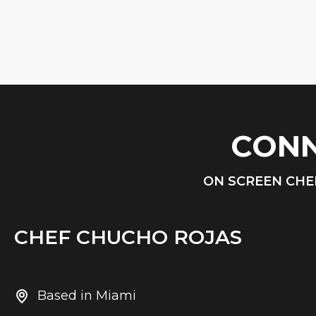
CONN
ON SCREEN CHE
CHEF CHUCHO ROJAS
Based in Miami