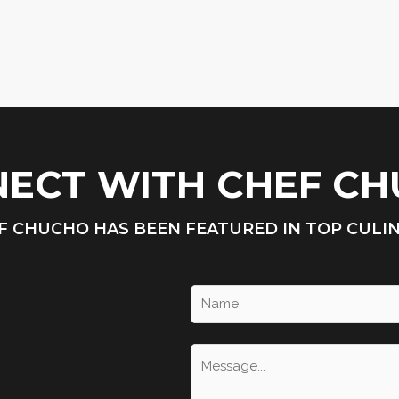
ECT WITH CHEF C
F CHUCHO HAS BEEN FEATURED IN TOP CULI