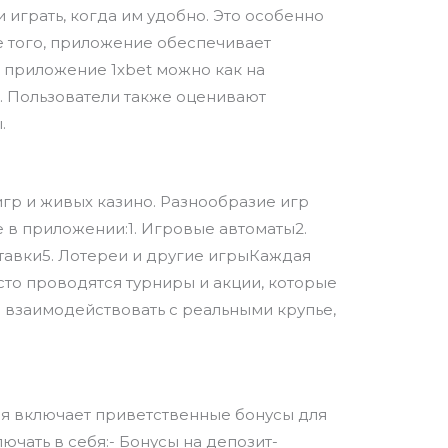
 играть, когда им удобно. Это особенно
е того, приложение обеспечивает
 приложение 1xbet можно как на
и. Пользователи также оценивают
.
гр и живых казино. Разнообразие игр
е в приложении:1. Игровые автоматы2.
ставки5. Лотереи и другие игрыКаждая
сто проводятся турниры и акции, которые
м взаимодействовать с реальными крупье,
ая включает приветственные бонусы для
ючать в себя:- Бонусы на депозит-