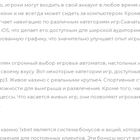
 игроки могут входить в свой аккаунт в любое время и
 жизни и не всегда может сидеть за компьютером. Кром
гчает навигацию по различным категориям игр.Скачать
и iOS, что делает его доступным для широкой аудитори
ованную графику, что значительно улучшает опыт игры
елям огромный выбор игровых автоматов, настольных и
 своему вкусу. Вот некоторые категории игр, доступны
ер)3. Живое казино с реальными крупье4. Спортивные 
ожности для выигрыша и развлечения. Кроме того, ча
цессы. Что касается живых игр, они позволяют игрока
.
зино 1xbet является система бонусов и акций, котор
жения для постоянных клиентов. Эти бонусы могут вкл