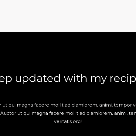
ep updated with my recip
 ut qui magna facere mollit ad diamlorem, animi, tempor ve
! Auctor ut qui magna facere mollit ad diamlorem, animi, t
veritatis orci!