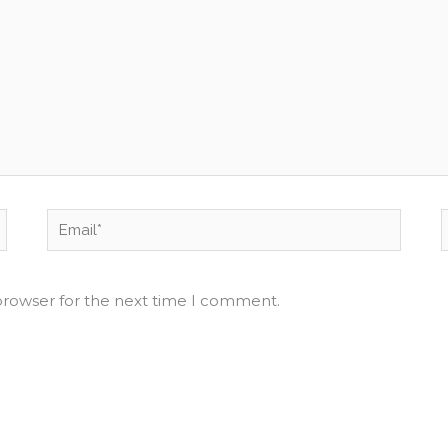
Email*
browser for the next time I comment.