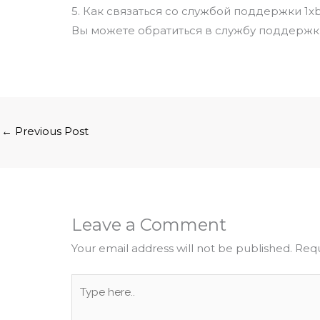
5. Как связаться со службой поддержки 1x
Вы можете обратиться в службу поддержки 
←
Previous Post
Leave a Comment
Your email address will not be published.
Requ
Type
here..