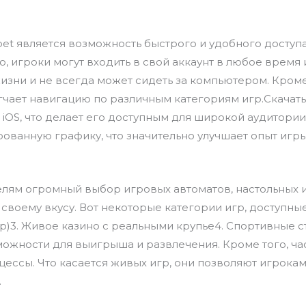
et является возможность быстрого и удобного доступа
 игроки могут входить в свой аккаунт в любое время и
 жизни и не всегда может сидеть за компьютером. Кром
гчает навигацию по различным категориям игр.Скачать
и iOS, что делает его доступным для широкой аудитори
ованную графику, что значительно улучшает опыт игры
елям огромный выбор игровых автоматов, настольных и
 своему вкусу. Вот некоторые категории игр, доступны
ер)3. Живое казино с реальными крупье4. Спортивные 
ожности для выигрыша и развлечения. Кроме того, ча
цессы. Что касается живых игр, они позволяют игрока
.