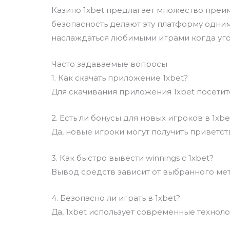
Казино 1xbet предлагает множество преим
безопасность делают эту платформу одним
наслаждаться любимыми играми когда угод
Часто задаваемые вопросы
1. Как скачать приложение 1xbet?
Для скачивания приложения 1xbet посетит
2. Есть ли бонусы для новых игроков в 1xbe
Да, новые игроки могут получить приветс
3. Как быстро вывести winnings с 1xbet?
Вывод средств зависит от выбранного мет
4. Безопасно ли играть в 1xbet?
Да, 1xbet использует современные технол