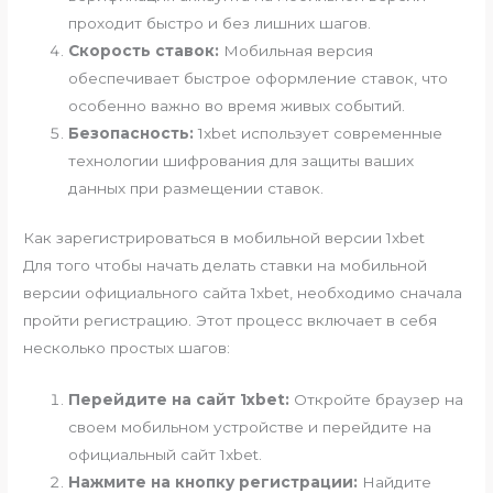
проходит быстро и без лишних шагов.
Скорость ставок:
Мобильная версия
обеспечивает быстрое оформление ставок, что
особенно важно во время живых событий.
Безопасность:
1xbet использует современные
технологии шифрования для защиты ваших
данных при размещении ставок.
Как зарегистрироваться в мобильной версии 1xbet
Для того чтобы начать делать ставки на мобильной
версии официального сайта 1xbet, необходимо сначала
пройти регистрацию. Этот процесс включает в себя
несколько простых шагов:
Перейдите на сайт 1xbet:
Откройте браузер на
своем мобильном устройстве и перейдите на
официальный сайт 1xbet.
Нажмите на кнопку регистрации:
Найдите