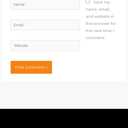
Name*
Save my
name, email,
and website in
Email*
this browser for
the next time I
comment.
Website