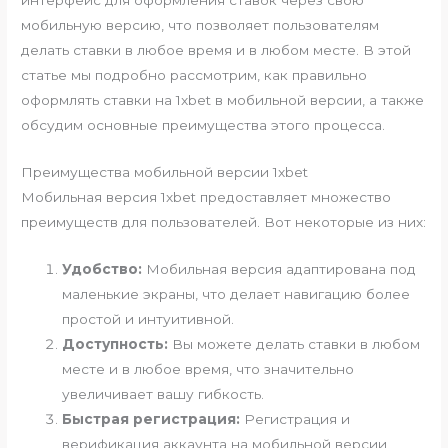
интерфейс для оформления ставок через свою
мобильную версию, что позволяет пользователям
делать ставки в любое время и в любом месте. В этой
статье мы подробно рассмотрим, как правильно
оформлять ставки на 1xbet в мобильной версии, а также
обсудим основные преимущества этого процесса.
Преимущества мобильной версии 1xbet
Мобильная версия 1xbet предоставляет множество
преимуществ для пользователей. Вот некоторые из них:
Удобство:
Мобильная версия адаптирована под
маленькие экраны, что делает навигацию более
простой и интуитивной.
Доступность:
Вы можете делать ставки в любом
месте и в любое время, что значительно
увеличивает вашу гибкость.
Быстрая регистрация:
Регистрация и
верификация аккаунта на мобильной версии