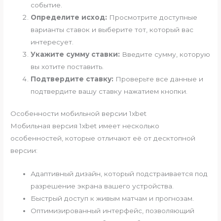
событие.
Определите исход:
Просмотрите доступные
варианты ставок и выберите тот, который вас
интересует.
Укажите сумму ставки:
Введите сумму, которую
вы хотите поставить.
Подтвердите ставку:
Проверьте все данные и
подтвердите вашу ставку нажатием кнопки.
Особенности мобильной версии 1xbet
Мобильная версия 1xbet имеет несколько
особенностей, которые отличают её от десктопной
версии:
Адаптивный дизайн, который подстраивается под
разрешение экрана вашего устройства.
Быстрый доступ к живым матчам и прогнозам.
Оптимизированный интерфейс, позволяющий