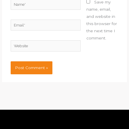
Name*
Save my
name, email,
and website in
Email*
this browser for
the next time I
comment.
Website