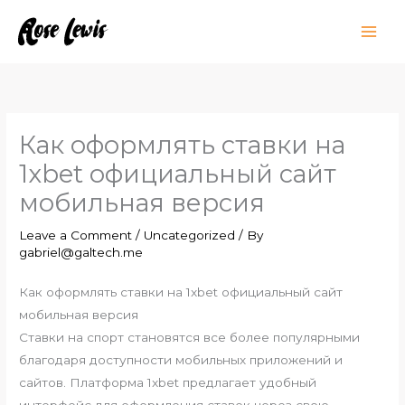
Skip
to
content
Как оформлять ставки на
1xbet официальный сайт
мобильная версия
Leave a Comment
/
Uncategorized
/ By
gabriel@galtech.me
Как оформлять ставки на 1xbet официальный сайт
мобильная версия
Ставки на спорт становятся все более популярными
благодаря доступности мобильных приложений и
сайтов. Платформа 1xbet предлагает удобный