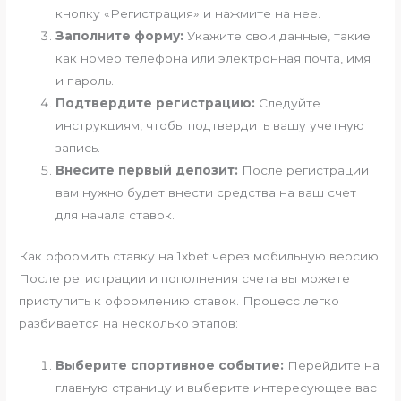
кнопку «Регистрация» и нажмите на нее.
Заполните форму:
Укажите свои данные, такие
как номер телефона или электронная почта, имя
и пароль.
Подтвердите регистрацию:
Следуйте
инструкциям, чтобы подтвердить вашу учетную
запись.
Внесите первый депозит:
После регистрации
вам нужно будет внести средства на ваш счет
для начала ставок.
Как оформить ставку на 1xbet через мобильную версию
После регистрации и пополнения счета вы можете
приступить к оформлению ставок. Процесс легко
разбивается на несколько этапов:
Выберите спортивное событие:
Перейдите на
главную страницу и выберите интересующее вас