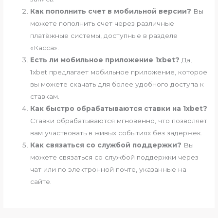
Как пополнить счет в мобильной версии?
Вы
можете пополнить счет через различные
платёжные системы, доступные в разделе
«Касса».
Есть ли мобильное приложение 1xbet?
Да,
1xbet предлагает мобильное приложение, которое
вы можете скачать для более удобного доступа к
ставкам.
Как быстро обрабатываются ставки на 1xbet?
Ставки обрабатываются мгновенно, что позволяет
вам участвовать в живых событиях без задержек.
Как связаться со службой поддержки?
Вы
можете связаться со службой поддержки через
чат или по электронной почте, указанные на
сайте.