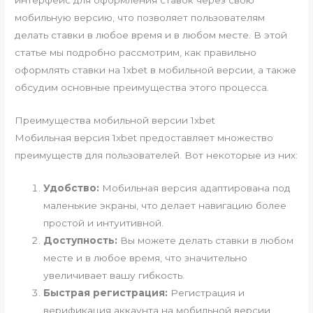
интерфейс для оформления ставок через свою
мобильную версию, что позволяет пользователям
делать ставки в любое время и в любом месте. В этой
статье мы подробно рассмотрим, как правильно
оформлять ставки на 1xbet в мобильной версии, а также
обсудим основные преимущества этого процесса.
Преимущества мобильной версии 1xbet
Мобильная версия 1xbet предоставляет множество
преимуществ для пользователей. Вот некоторые из них:
Удобство:
Мобильная версия адаптирована под
маленькие экраны, что делает навигацию более
простой и интуитивной.
Доступность:
Вы можете делать ставки в любом
месте и в любое время, что значительно
увеличивает вашу гибкость.
Быстрая регистрация:
Регистрация и
верификация аккаунта на мобильной версии