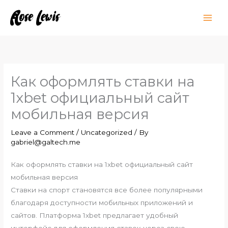
Skip
to
content
Как оформлять ставки на
1xbet официальный сайт
мобильная версия
Leave a Comment
/
Uncategorized
/ By
gabriel@galtech.me
Как оформлять ставки на 1xbet официальный сайт
мобильная версия
Ставки на спорт становятся все более популярными
благодаря доступности мобильных приложений и
сайтов. Платформа 1xbet предлагает удобный