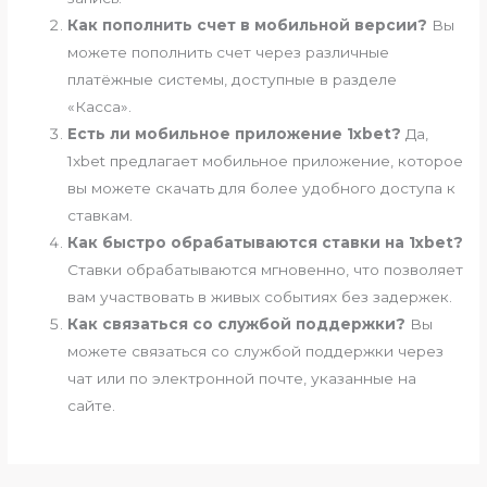
Как пополнить счет в мобильной версии?
Вы
можете пополнить счет через различные
платёжные системы, доступные в разделе
«Касса».
Есть ли мобильное приложение 1xbet?
Да,
1xbet предлагает мобильное приложение, которое
вы можете скачать для более удобного доступа к
ставкам.
Как быстро обрабатываются ставки на 1xbet?
Ставки обрабатываются мгновенно, что позволяет
вам участвовать в живых событиях без задержек.
Как связаться со службой поддержки?
Вы
можете связаться со службой поддержки через
чат или по электронной почте, указанные на
сайте.