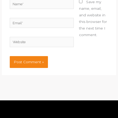
Name*
Save my
name, email,
and website in
Email*
this browser for
the next time I
comment.
Website