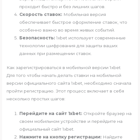
проходит быстро и без лишних шагов.
Скорость ставок:
Мобильная версия
обеспечивает быстрое оформление ставок, что
особенно важно во время живых событий.
Безопасность:
1xbet использует современные
технологии шифрования для защиты ваших
данных при размещении ставок.
Как зарегистрироваться в мобильной версии 1xbet
Для того чтобы начать делать ставки на мобильной
версии официального сайта 1xbet, необходимо сначала
пройти регистрацию. Этот процесс включает в себя
несколько простых шагов:
Перейдите на сайт 1xbet:
Откройте браузер на
своем мобильном устройстве и перейдите на
официальный сайт 1xbet.
Нажмите на кнопку регистрации:
Найдите