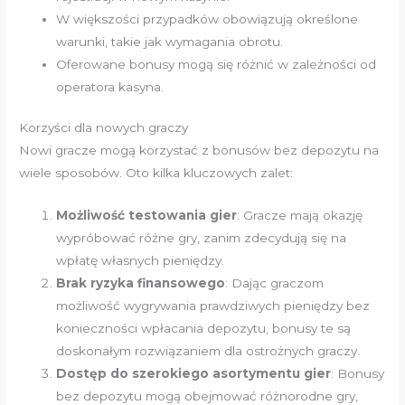
W większości przypadków obowiązują określone
warunki, takie jak wymagania obrotu.
Oferowane bonusy mogą się różnić w zależności od
operatora kasyna.
Korzyści dla nowych graczy
Nowi gracze mogą korzystać z bonusów bez depozytu na
wiele sposobów. Oto kilka kluczowych zalet:
Możliwość testowania gier
: Gracze mają okazję
wypróbować różne gry, zanim zdecydują się na
wpłatę własnych pieniędzy.
Brak ryzyka finansowego
: Dając graczom
możliwość wygrywania prawdziwych pieniędzy bez
konieczności wpłacania depozytu, bonusy te są
doskonałym rozwiązaniem dla ostrożnych graczy.
Dostęp do szerokiego asortymentu gier
: Bonusy
bez depozytu mogą obejmować różnorodne gry,