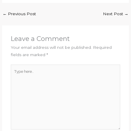
←
Previous Post
Next Post
→
Leave a Comment
Your email address will not be published.
Required
fields are marked
*
Type
here..