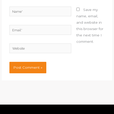
Name*
Save my
name, email,
and website in
Email*
this browser for
the next time I
comment.
Website