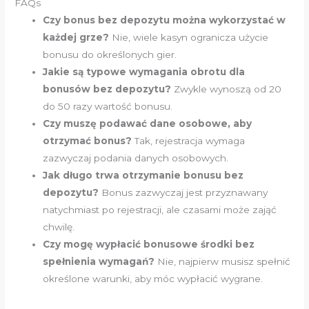
FAQs
Czy bonus bez depozytu można wykorzystać w
każdej grze?
Nie, wiele kasyn ogranicza użycie
bonusu do określonych gier.
Jakie są typowe wymagania obrotu dla
bonusów bez depozytu?
Zwykle wynoszą od 20
do 50 razy wartość bonusu.
Czy muszę podawać dane osobowe, aby
otrzymać bonus?
Tak, rejestracja wymaga
zazwyczaj podania danych osobowych.
Jak długo trwa otrzymanie bonusu bez
depozytu?
Bonus zazwyczaj jest przyznawany
natychmiast po rejestracji, ale czasami może zająć
chwilę.
Czy mogę wypłacić bonusowe środki bez
spełnienia wymagań?
Nie, najpierw musisz spełnić
określone warunki, aby móc wypłacić wygrane.