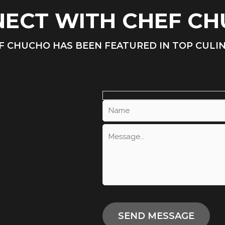
ECT WITH CHEF C
F CHUCHO HAS BEEN FEATURED IN TOP CULI