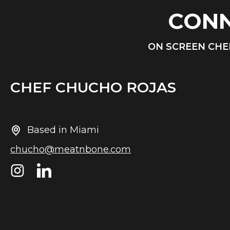
CONN
ON SCREEN CHE
CHEF CHUCHO ROJAS
Based in Miami
chucho@meatnbone.com