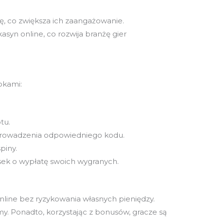
, co zwiększa ich zaangażowanie.
asyn online, co rozwija branżę gier
okami:
tu.
wprowadzenia odpowiedniego kodu.
piny.
sek o wypłatę swoich wygranych.
line bez ryzykowania własnych pieniędzy.
my. Ponadto, korzystając z bonusów, gracze są