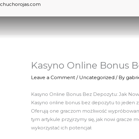
Skip
chuchorojas.com
to
content
Kasyno Online Bonus Be
Leave a Comment
/
Uncategorized
/ By
gabr
Kasyno Online Bonus Bez Depozytu: Jak Nowi
Kasyno online bonus bez depozytu to jeden z
Oferują one graczom możliwość wypróbowania 
tym artykule przyjrzymy się, jak nowi gracze mo
wykorzystać ich potencjał.