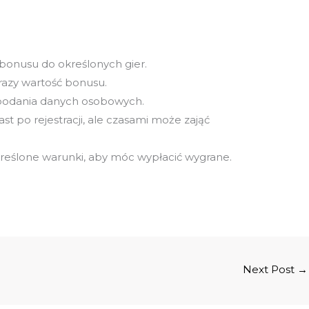
 bonusu do określonych gier.
razy wartość bonusu.
 podania danych osobowych.
t po rejestracji, ale czasami może zająć
kreślone warunki, aby móc wypłacić wygrane.
Next Post
→