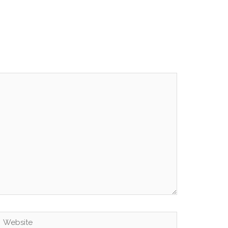
Website