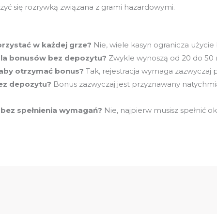
szyć się rozrywką związana z grami hazardowymi.
rzystać w każdej grze?
Nie, wiele kasyn ogranicza użycie
dla bonusów bez depozytu?
Zwykle wynoszą od 20 do 50 
aby otrzymać bonus?
Tak, rejestracja wymaga zazwyczaj
ez depozytu?
Bonus zazwyczaj jest przyznawany natychmias
 bez spełnienia wymagań?
Nie, najpierw musisz spełnić o