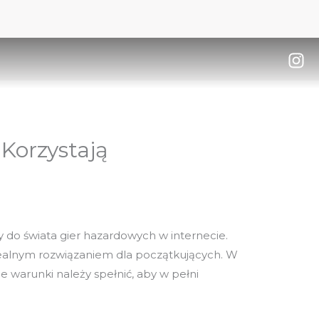
Korzystają
 do świata gier hazardowych w internecie.
dealnym rozwiązaniem dla początkujących. W
ie warunki należy spełnić, aby w pełni