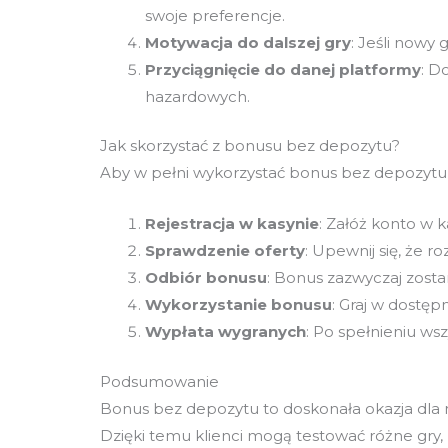
swoje preferencje.
Motywacja do dalszej gry
: Jeśli nowy
Przyciągnięcie do danej platformy
: D
hazardowych.
Jak skorzystać z bonusu bez depozytu?
Aby w pełni wykorzystać bonus bez depozytu,
Rejestracja w kasynie
: Załóż konto w 
Sprawdzenie oferty
: Upewnij się, że
Odbiór bonusu
: Bonus zazwyczaj zost
Wykorzystanie bonusu
: Graj w dostęp
Wypłata wygranych
: Po spełnieniu w
Podsumowanie
Bonus bez depozytu to doskonała okazja dla 
Dzięki temu klienci mogą testować różne gry, 