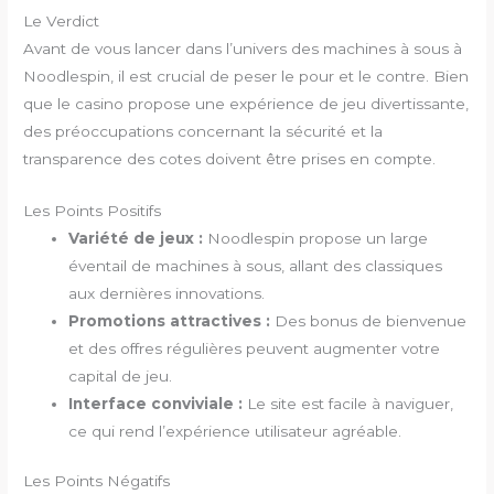
Le Verdict
Avant de vous lancer dans l’univers des machines à sous à
Noodlespin, il est crucial de peser le pour et le contre. Bien
que le casino propose une expérience de jeu divertissante,
des préoccupations concernant la sécurité et la
transparence des cotes doivent être prises en compte.
Les Points Positifs
Variété de jeux :
Noodlespin propose un large
éventail de machines à sous, allant des classiques
aux dernières innovations.
Promotions attractives :
Des bonus de bienvenue
et des offres régulières peuvent augmenter votre
capital de jeu.
Interface conviviale :
Le site est facile à naviguer,
ce qui rend l’expérience utilisateur agréable.
Les Points Négatifs