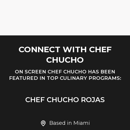
CONNECT WITH CHEF
CHUCHO
ON SCREEN CHEF CHUCHO HAS BEEN
FEATURED IN TOP CULINARY PROGRAMS:
CHEF CHUCHO ROJAS
Based in Miami