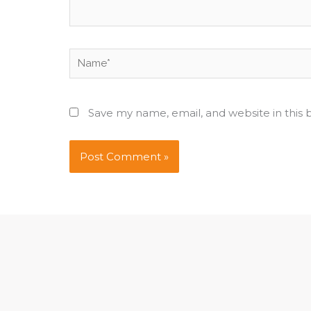
Name*
Save my name, email, and website in this 