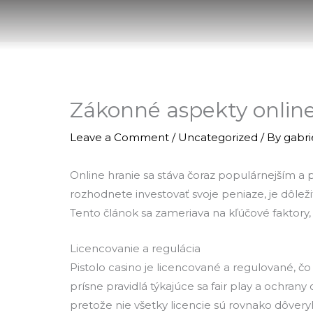
Skip
to
content
Zákonné aspekty onlin
Leave a Comment
/
Uncategorized
/ By
gabr
Online hranie sa stáva čoraz populárnejším a 
rozhodnete investovať svoje peniaze, je dôl
Tento článok sa zameriava na kľúčové faktory,
Licencovanie a regulácia
Pistolo casino je licencované a regulované, č
prísne pravidlá týkajúce sa fair play a ochrany
pretože nie všetky licencie sú rovnako dôver