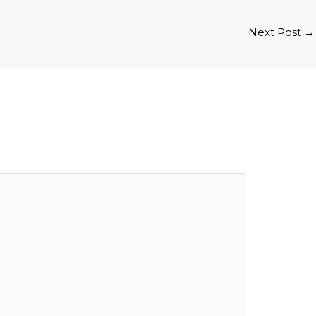
Next Post
→