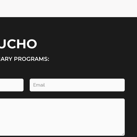
HUCHO
NARY PROGRAMS: