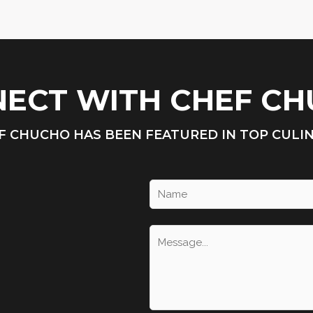
ECT WITH CHEF C
F CHUCHO HAS BEEN FEATURED IN TOP CULI