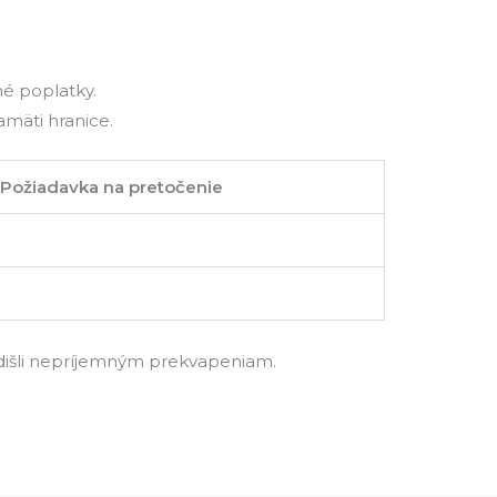
é poplatky.
amäti hranice.
Požiadavka na pretočenie
predišli nepríjemným prekvapeniam.