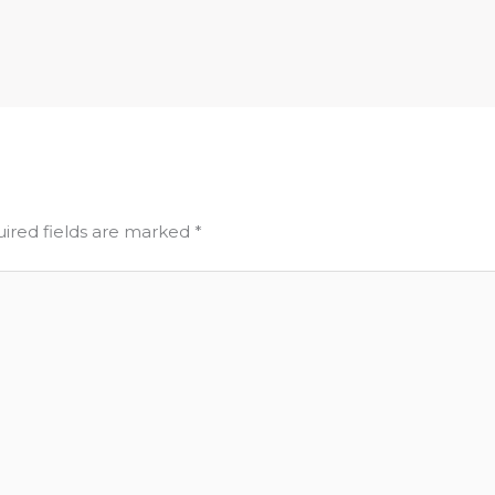
ired fields are marked
*