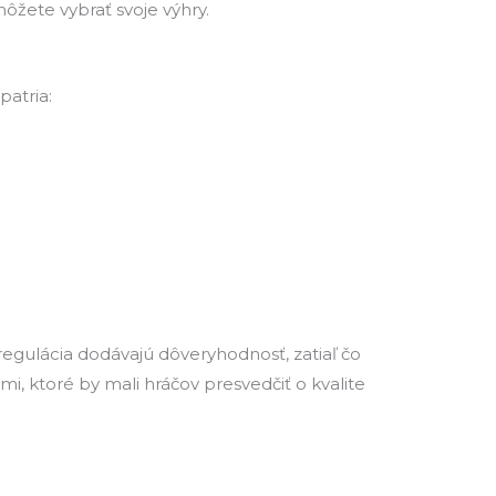
ôžete vybrať svoje výhry.
patria:
regulácia dodávajú dôveryhodnosť, zatiaľ čo
 ktoré by mali hráčov presvedčiť o kvalite