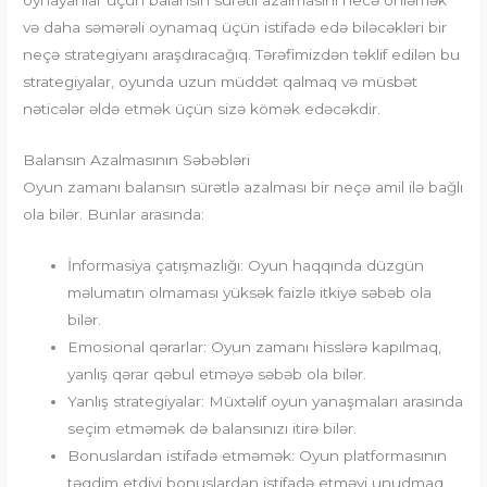
oynayanlar üçün balansın sürətli azalmasını necə önləmək
və daha səmərəli oynamaq üçün istifadə edə biləcəkləri bir
neçə strategiyanı araşdıracağıq. Tərəfimizdən təklif edilən bu
strategiyalar, oyunda uzun müddət qalmaq və müsbət
nəticələr əldə etmək üçün sizə kömək edəcəkdir.
Balansın Azalmasının Səbəbləri
Oyun zamanı balansın sürətlə azalması bir neçə amil ilə bağlı
ola bilər. Bunlar arasında:
İnformasiya çatışmazlığı: Oyun haqqında düzgün
məlumatın olmaması yüksək faizlə itkiyə səbəb ola
bilər.
Emosional qərarlar: Oyun zamanı hisslərə kapılmaq,
yanlış qərar qəbul etməyə səbəb ola bilər.
Yanlış strategiyalar: Müxtəlif oyun yanaşmaları arasında
seçim etməmək də balansınızı itirə bilər.
Bonuslardan istifadə etməmək: Oyun platformasının
təqdim etdiyi bonuslardan istifadə etməyi unudmaq