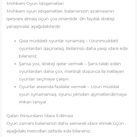
Möhkəm Oyun İstiqamətləri
Möhkəm oyun istiqamətləri, balansınızın azalmasının
qarşısını almaq üçün çox önəmlidir. Ən faydalı strateji
yanaşmalar aşağıdakılardır:
Qısa müddətli oyunlar oynamaq – Uzunmüddətli
oyunlardan qaçınaraq, itkilərinizi daha yaxşı idarə edə
bilərsiniz.
Şansa yox, strateji qərar vermək – Şans tələb edən
oyunlardan daha çox, məntiqli düşüncə ilə irəliləyən
oyunları seçməyə çalışın.
Oyunlar arasında fasilələr vermək – Uzun müddət
oyun oynamamaq, oyunu yenidən qiymətləndirməyə
imkan tanıyar.
Qalan Resursların İdarə Edilməsi
Oyun zamanı balansınızı daha səmərəli idarə etmək üçün
aşağıdakı metodları istifadə edə bilərsiniz: