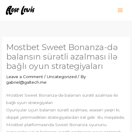
Skip
to
content
Mostbet Sweet Bonanza-də
balansın sürətli azalması ilə
bağlı oyun strategiyaları
Leave a Comment
/
Uncategorized
/ By
gabriel@galtech.me
Mostbet Sweet Bonanza-də balansın sürətli azalması ilə
bağlı oyun strategiyaları
Oyunçular üçün balansın sürətli azalması, əsasən yəqin ki,
diqqət yetirmədikləri strategiyalardan irəl gəlir. Bu məqalədə,
Mostbet platformasında Sweet Bonanza oyununu