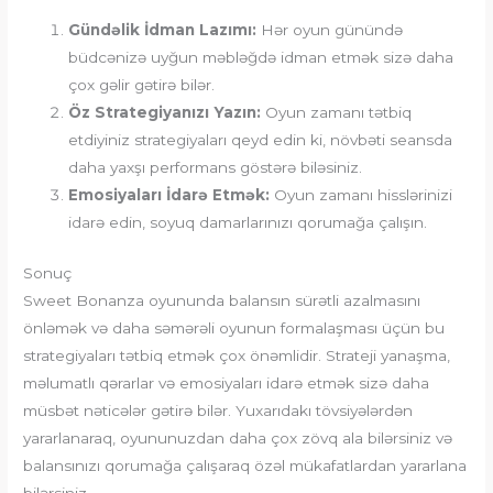
Gündəlik İdman Lazımı:
Hər oyun günündə
büdcənizə uyğun məbləğdə idman etmək sizə daha
çox gəlir gətirə bilər.
Öz Strategiyanızı Yazın:
Oyun zamanı tətbiq
etdiyiniz strategiyaları qeyd edin ki, növbəti seansda
daha yaxşı performans göstərə biləsiniz.
Emosiyaları İdarə Etmək:
Oyun zamanı hisslərinizi
idarə edin, soyuq damarlarınızı qorumağa çalışın.
Sonuç
Sweet Bonanza oyununda balansın sürətli azalmasını
önləmək və daha səmərəli oyunun formalaşması üçün bu
strategiyaları tətbiq etmək çox önəmlidir. Strateji yanaşma,
məlumatlı qərarlar və emosiyaları idarə etmək sizə daha
müsbət nəticələr gətirə bilər. Yuxarıdakı tövsiyələrdən
yararlanaraq, oyununuzdan daha çox zövq ala bilərsiniz və
balansınızı qorumağa çalışaraq özəl mükafatlardan yararlana
bilərsiniz.