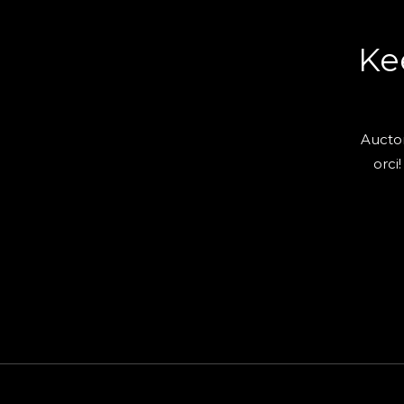
Ke
Auctor
orci