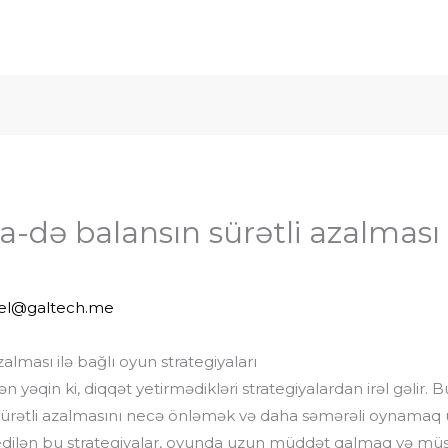
də balansın sürətli azalması i
iel@galtech.me
ması ilə bağlı oyun strategiyaları
ən yəqin ki, diqqət yetirmədikləri strategiyalardan irəl gəl
ətli azalmasını necə önləmək və daha səmərəli oynamaq üçü
if edilən bu strategiyalar, oyunda uzun müddət qalmaq və m