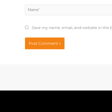
Name*
Save my name, email, and website in this 