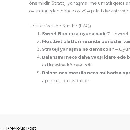
önəmlidir. Strateji yanaşma, məlumatlı qərarlar
oyununuzdan daha çox zövq ala bilərsiniz və ba
Tez-tez Verilən Suallar (FAQ)
Sweet Bonanza oyunu nədir?
– Sweet B
Mostbet platformasında bonuslar va
Strateji yanaşma nə deməkdir?
– Oyun
Balansımı necə daha yaxşı idarə edə b
edilməsinə kömək edir.
Balans azalması ilə necə mübarizə a
aparmaqda faydalıdır.
←
Previous Post