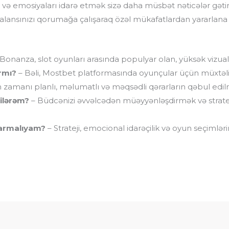
 və emosiyaları idarə etmək sizə daha müsbət nəticələr gətirə
lansınızı qorumağa çalışaraq özəl mükafatlardan yararlana b
onanza, slot oyunları arasında populyar olan, yüksək vizual
rmı?
– Bəli, Mostbet platformasında oyunçular üçün müxtə
 zamanı planlı, məlumatlı və məqsədli qərarların qəbul edi
ilərəm?
– Büdcənizi əvvəlcədən müəyyənləşdirmək və strateg
parmalıyam?
– Strateji, emocional idarəçilik və oyun seçiml