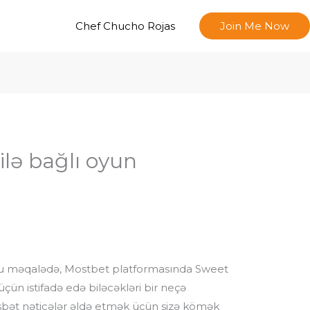
Chef Chucho Rojas
Join Me Now
lə bağlı oyun
ir. Bu məqalədə, Mostbet platformasında Sweet
n istifadə edə biləcəkləri bir neçə
üsbət nəticələr əldə etmək üçün sizə kömək