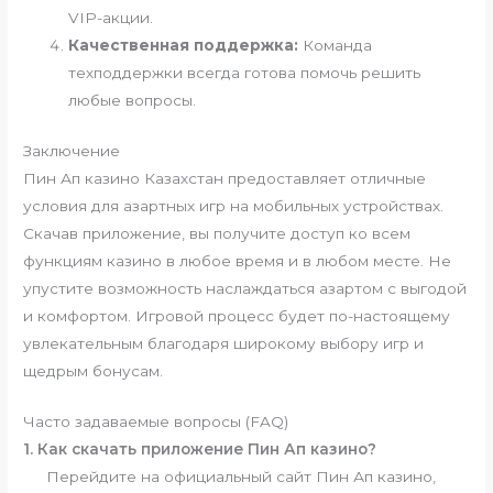
VIP-акции.
Качественная поддержка:
Команда
техподдержки всегда готова помочь решить
любые вопросы.
Заключение
Пин Ап казино Казахстан предоставляет отличные
условия для азартных игр на мобильных устройствах.
Скачав приложение, вы получите доступ ко всем
функциям казино в любое время и в любом месте. Не
упустите возможность наслаждаться азартом с выгодой
и комфортом. Игровой процесс будет по-настоящему
увлекательным благодаря широкому выбору игр и
щедрым бонусам.
Часто задаваемые вопросы (FAQ)
1. Как скачать приложение Пин Ап казино?
Перейдите на официальный сайт Пин Ап казино,