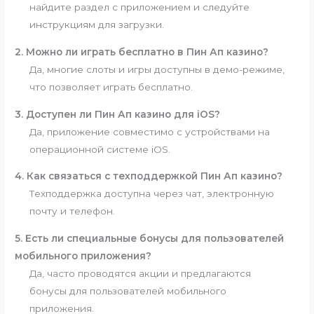
найдите раздел с приложением и следуйте
инструкциям для загрузки.
2. Можно ли играть бесплатно в Пин Ап казино?
Да, многие слоты и игры доступны в демо-режиме,
что позволяет играть бесплатно.
3. Доступен ли Пин Ап казино для iOS?
Да, приложение совместимо с устройствами на
операционной системе iOS.
4. Как связаться с техподдержкой Пин Ап казино?
Техподдержка доступна через чат, электронную
почту и телефон.
5. Есть ли специальные бонусы для пользователей
мобильного приложения?
Да, часто проводятся акции и предлагаются
бонусы для пользователей мобильного
приложения.