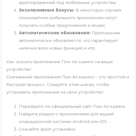
адаптированный под мобильные устройства.
Эксклюзивные бонусы:
В некоторых случаях
пользователи мобильного приложения могут
получать особые предложения и акции.
Автоматические обновления:
Приложение
автоматически обновляется, что гарантирует
наличие всех новых функций и игр.
Как скачать приложение Пин Ап казино на ваше
устройство
Скачивание приложения Пин Ап казино – это простой и
быстрый процесс. Следуйте этим шагам, чтобы
установить приложение на свое устройство:
Перейдите на официальный сайт Пин Ап казино.
Найдите раздел с приложением для вашей
операционной системы: Android или iOS.
Скачайте файл установки.