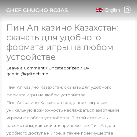
Skip
English
to
content
Пин Ап казино Казахстан:
скачать для удобного
формата игры на любом
устройстве
Leave a Comment
/
Uncategorized
/ By
gabriel@galtech.me
Пин Ап казино Казахстан: скачать для удобного
формата игры на любом устройстве
Пин Ап казино Казахстан предлагает игрокам
уникальную возможность наслаждаться азартными
играми с любого устройства. В этой статье мы
рассмотрим, как скачать приложение Пин Ап для
удобного доступа к игре, а также преимущества