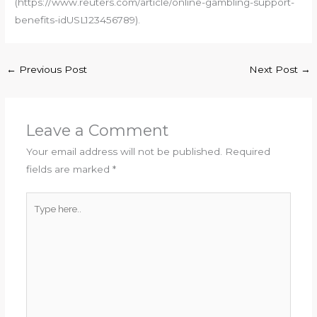
(https://www.reuters.com/article/online-gambling-support-
benefits-idUSL123456789).
←
Previous Post
Next Post
→
Leave a Comment
Your email address will not be published.
Required
fields are marked
*
Type
here..