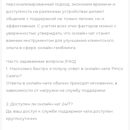
персонализированный подход, экономия времени и
доступность на различных устройствах делают
общение с поддержкой не только легким, но и
эффективным. С учетом всех этих факторов можно с
уверенностью утверждать, что онлайн-чат станет
важным инструментом для улучшения клиентского
опыта в сфере онлайн-гемблинга.
Часто задаваемые вопросы (FAQ)
1. Насколько быстро я получу ответ в онлайн-чате Pinco
Casino?
Ответы в онлайн-чате обычно приходят мгновенно, в
зависимости от нагрузки на службу поддержки.
2. Доступен ли онлайн-чат 24/7?
Да, ваш доступ к службе поддержки чата доступен
круглосуточно.