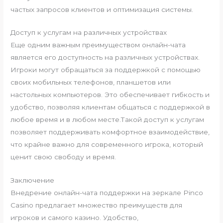
частых запросов клиентов и оптимизация системы.
Доступ к услугам на различных устройствах
Еще одним важным преимуществом онлайн-чата
является его доступность на различных устройствах.
Игроки могут обращаться за поддержкой с помощью
своих мобильных телефонов, планшетов или
настольных компьютеров. Это обеспечивает гибкость и
удобство, позволяя клиентам общаться с поддержкой в
любое время и в любом месте.Такой доступ к услугам
позволяет поддерживать комфортное взаимодействие,
что крайне важно для современного игрока, который
ценит свою свободу и время.
Заключение
Внедрение онлайн-чата поддержки на зеркале Pinco
Casino предлагает множество преимуществ для
игроков и самого казино. Удобство,