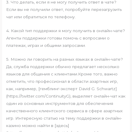
3. Что делать, если я не могу получить ответ в чате?
Если вы не получили ответ, попробуйте перезагрузить
чат или обратиться по телефону.
4. Какой тип поддержки я могу получить в онлайн-чате?
Агенты поддержки готовы помочь с вопросами о
платежах, играх и общими запросами.
5. Можно ли говорить на разных языках в онлайн-чате?
Да, служба поддержки обычно предлагает несколько
языков для общения с клиентами.Кроме того, важно
отметить, что профессионал в области азартных игр,
как, например, [гемблинг-эксперт David G. Schwartz]
(https://twitter.com/ContinuityG), выделяет онлайн-чат как
один из основных инструментов для обеспечения
качественного клиентского сервиса в сфере азартных
игр. Интересную статью на тему поддержки в онлайн-
казино можно найти в [здесь]