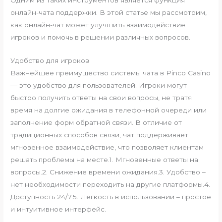
Одним из таких инструментов является функция
онлайн-чата поддержки. В этой статье мы рассмотрим,
как онлайн-чат может улучшить взаимодействие
игроков и помочь в решении различных вопросов.
Удобство для игроков
Важнейшее преимущество системы чата в Pinco Casino
— это удобство для пользователей. Игроки могут
быстро получить ответы на свои вопросы, не тратя
время на долгие ожидания в телефонной очереди или
заполнение форм обратной связи. В отличие от
традиционных способов связи, чат поддерживает
мгновенное взаимодействие, что позволяет клиентам
решать проблемы на месте.1. Мгновенные ответы на
вопросы.2. Снижение времени ожидания.3. Удобство –
нет необходимости переходить на другие платформы.4.
Доступность 24/7.5. Легкость в использовании – простое
и интуитивное интерфейс.