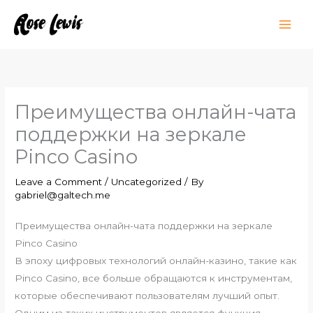
Skip
to
content
Преимущества онлайн-чата
поддержки на зеркале
Pinco Casino
Leave a Comment
/
Uncategorized
/ By
gabriel@galtech.me
Преимущества онлайн-чата поддержки на зеркале
Pinco Casino
В эпоху цифровых технологий онлайн-казино, такие как
Pinco Casino, все больше обращаются к инструментам,
которые обеспечивают пользователям лучший опыт.