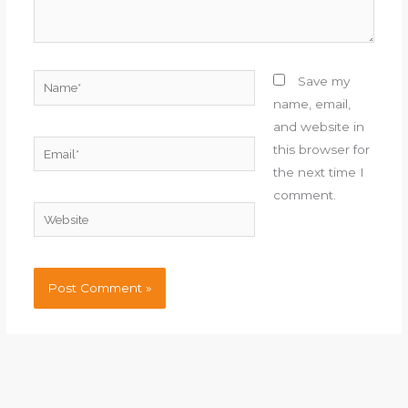
Name*
Save my
name, email,
and website in
Email*
this browser for
the next time I
comment.
Website