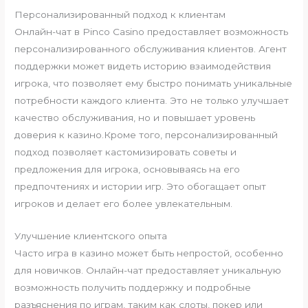
Персонализированный подход к клиентам
Онлайн-чат в Pinco Casino предоставляет возможность
персонализированного обслуживания клиентов. Агент
поддержки может видеть историю взаимодействия
игрока, что позволяет ему быстро понимать уникальные
потребности каждого клиента. Это не только улучшает
качество обслуживания, но и повышает уровень
доверия к казино.Кроме того, персонализированный
подход позволяет кастомизировать советы и
предложения для игрока, основываясь на его
предпочтениях и истории игр. Это обогащает опыт
игроков и делает его более увлекательным.
Улучшение клиентского опыта
Часто игра в казино может быть непростой, особенно
для новичков. Онлайн-чат предоставляет уникальную
возможность получить поддержку и подробные
разъяснения по играм, таким как слоты, покер или