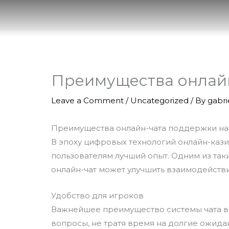
Skip
to
content
Преимущества онлайн
Leave a Comment
/
Uncategorized
/ By
gabr
Преимущества онлайн-чата поддержки на 
В эпоху цифровых технологий онлайн-кази
пользователям лучший опыт. Одним из так
онлайн-чат может улучшить взаимодейств
Удобство для игроков
Важнейшее преимущество системы чата в P
вопросы, не тратя время на долгие ожида