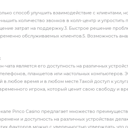
только способ улучшить взаимодействие с клиентами, 
еньшить количество звонков в колл-центр и упростить 
щение затрат на поддержку.3. Быстрое решение проб
временно обслуживаемых клиентов.5. Возможность анал
х
ата является его доступность на различных устройст
елефонов, планшетов или настольных компьютеров. Эт
й в любое время и в любом месте.Такой доступ к усл
временного игрока, который ценит свою свободу и вр
але Pinco Casino предлагает множество преимуществ д
ремени и доступность на различных устройствах дела
 этих факторов можно с уверенностью утверждать, что