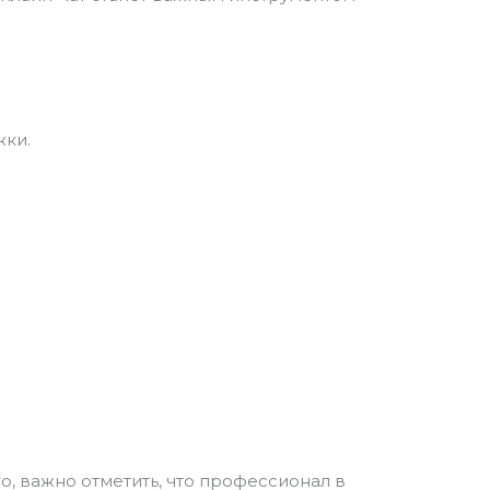
жки.
, важно отметить, что профессионал в