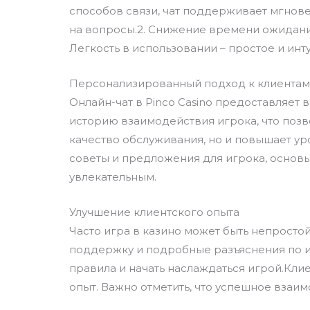
способов связи, чат поддерживает мгнове
на вопросы.2. Снижение времени ожидания.
Легкость в использовании – простое и ин
Персонализированный подход к клиента
Онлайн-чат в Pinco Casino предоставляе
историю взаимодействия игрока, что позв
качество обслуживания, но и повышает у
советы и предложения для игрока, основы
увлекательным.
Улучшение клиентского опыта
Часто игра в казино может быть непросто
поддержку и подробные разъяснения по игр
правила и начать наслаждаться игрой.Кли
опыт. Важно отметить, что успешное взаим