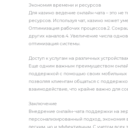
Экономия времени и ресурсов
Для казино ведение онлайн-чата – это не 
ресурсов. Используя чат, казино может ум
Оптимизация рабочих процессов.2. Сокра
других каналов.4. Увеличение числа одно
оптимизация системы.
Доступ к услугам на различных устройства
Еще одним важным преимуществом онлайн-ч
поддержкой с помощью своих мобильных т
позволяя клиентам общаться с поддержко
взаимодействие, что крайне важно для со
Заключение
Внедрение онлайн-чата поддержки на зерк
персонализированный подход, экономия в
легким, но и эффективным. С учетом всех