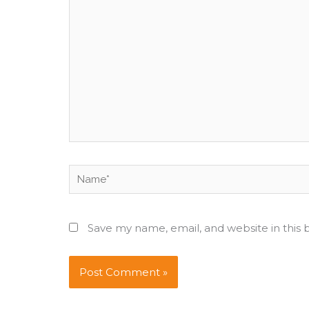
here..
Name*
Save my name, email, and website in this 