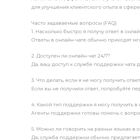
для улучшения клиентского опыта в сфере
Часто задаваемые вопросы (FAQ)
1. Насколько быстро я получу ответ в онлай
Ответы в онлайн-чате обычно приходят мг
2. Доступен ли онлайн-чат 24/7?
Да, ваш доступ к службе поддержки чата д
3. Что делать, если я не могу получить ответ
Если вы не получили ответ, попробуйте пер
4. Какой тип поддержки я могу получить в
Агенты поддержки готовы помочь с вопро
5. Можно ли говорить на разных языках в 
Да, служба поддержки обычно предлагает 