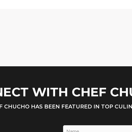
ECT WITH CHEF C
F CHUCHO HAS BEEN FEATURED IN TOP CULI