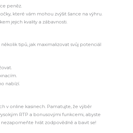
íce peněz.
otočky, které vám mohou zvýšit šance na výhru.
em jejich kvality a zábavnosti.
několik tipů, jak maximalizovat svůj potenciál
žovat.
binacím.
o nabízí.
h v online kasinech. Pamatujte, že výběr
s vysokým RTP a bonusovými funkcemi, abyste
oliv, nezapomeňte hrát zodpovědně a bavit se!