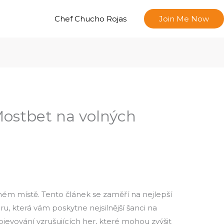
Chef Chucho Rojas
Join Me Now
Mostbet na volných
ém místě. Tento článek se zaměří na nejlepší
u, která vám poskytne nejsilnější šanci na
bjevování vzrušujících her, které mohou zvýšit