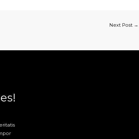
Next Post
→
es!
ritatis
empor