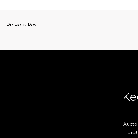
←
Previous Post
Ke
Auctor
orci