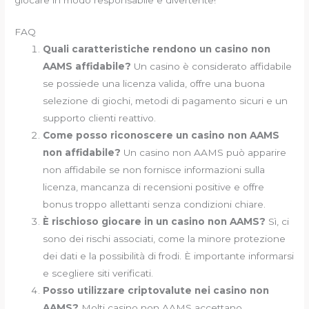
FAQ
Quali caratteristiche rendono un casino non
AAMS affidabile?
Un casino è considerato affidabile
se possiede una licenza valida, offre una buona
selezione di giochi, metodi di pagamento sicuri e un
supporto clienti reattivo.
Come posso riconoscere un casino non AAMS
non affidabile?
Un casino non AAMS può apparire
non affidabile se non fornisce informazioni sulla
licenza, mancanza di recensioni positive e offre
bonus troppo allettanti senza condizioni chiare.
È rischioso giocare in un casino non AAMS?
Sì, ci
sono dei rischi associati, come la minore protezione
dei dati e la possibilità di frodi. È importante informarsi
e scegliere siti verificati.
Posso utilizzare criptovalute nei casino non
AAMS?
Molti casino non AAMS accettano