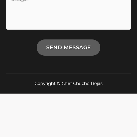
Copyright © Chef Chucho Rojas