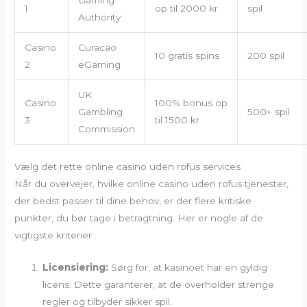
1
op til 2000 kr
spil
Authority
Casino
Curacao
10 gratis spins
200 spil
2
eGaming
UK
Casino
100% bonus op
Gambling
500+ spil
3
til 1500 kr
Commission
Vælg det rette online casino uden rofus services
Når du overvejer, hvilke online casino uden rofus tjenester,
der bedst passer til dine behov, er der flere kritiske
punkter, du bør tage i betragtning. Her er nogle af de
vigtigste kriterier:
Licensiering:
Sørg for, at kasinoet har en gyldig
licens. Dette garanterer, at de overholder strenge
regler og tilbyder sikker spil.