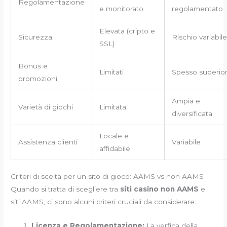
Regolamentazione
e monitorato
regolamentato
Elevata (cripto e
Sicurezza
Rischio variabile
SSL)
Bonus e
Limitati
Spesso superior
promozioni
Ampia e
Varietà di giochi
Limitata
diversificata
Locale e
Assistenza clienti
Variabile
affidabile
Criteri di scelta per un sito di gioco: AAMS vs non AAMS
Quando si tratta di scegliere tra
siti casino non AAMS
e
siti AAMS, ci sono alcuni criteri cruciali da considerare:
Licenza e Regolamentazione:
La verfica della