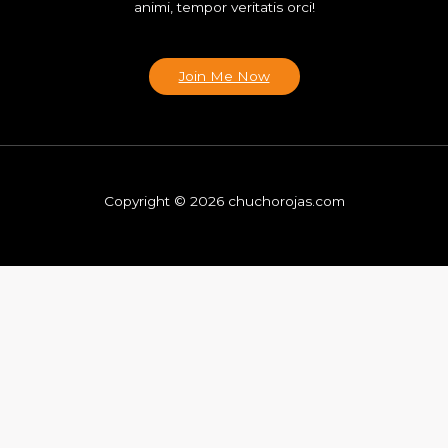
animi, tempor veritatis orci!
Join Me Now
Copyright © 2026 chuchorojas.com