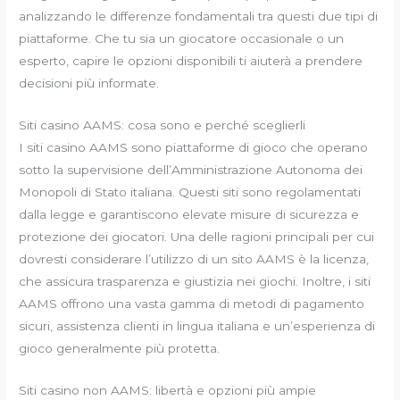
analizzando le differenze fondamentali tra questi due tipi di
piattaforme. Che tu sia un giocatore occasionale o un
esperto, capire le opzioni disponibili ti aiuterà a prendere
decisioni più informate.
Siti casino AAMS: cosa sono e perché sceglierli
I siti casino AAMS sono piattaforme di gioco che operano
sotto la supervisione dell’Amministrazione Autonoma dei
Monopoli di Stato italiana. Questi siti sono regolamentati
dalla legge e garantiscono elevate misure di sicurezza e
protezione dei giocatori. Una delle ragioni principali per cui
dovresti considerare l’utilizzo di un sito AAMS è la licenza,
che assicura trasparenza e giustizia nei giochi. Inoltre, i siti
AAMS offrono una vasta gamma di metodi di pagamento
sicuri, assistenza clienti in lingua italiana e un’esperienza di
gioco generalmente più protetta.
Siti casino non AAMS: libertà e opzioni più ampie