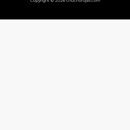
Copyright © 2026 chuchorojas.com