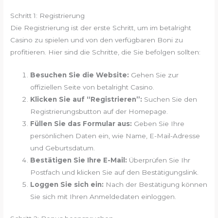
Schritt 1: Registrierung
Die Registrierung ist der erste Schritt, um im betalright
Casino zu spielen und von den verfügbaren Boni zu
profitieren. Hier sind die Schritte, die Sie befolgen sollten:
Besuchen Sie die Website:
Gehen Sie zur
offiziellen Seite von betalright Casino.
Klicken Sie auf “Registrieren”:
Suchen Sie den
Registrierungsbutton auf der Homepage.
Füllen Sie das Formular aus:
Geben Sie Ihre
persönlichen Daten ein, wie Name, E-Mail-Adresse
und Geburtsdatum.
Bestätigen Sie Ihre E-Mail:
Überprüfen Sie Ihr
Postfach und klicken Sie auf den Bestätigungslink.
Loggen Sie sich ein:
Nach der Bestätigung können
Sie sich mit Ihren Anmeldedaten einloggen.