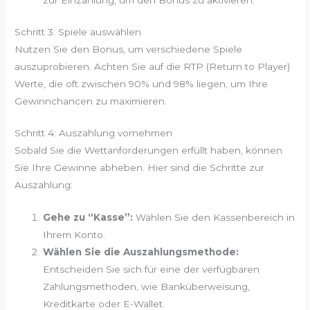
zur Einzahlung, um den Bonus zu aktivieren.
Schritt 3: Spiele auswählen
Nutzen Sie den Bonus, um verschiedene Spiele
auszuprobieren. Achten Sie auf die RTP (Return to Player)
Werte, die oft zwischen 90% und 98% liegen, um Ihre
Gewinnchancen zu maximieren.
Schritt 4: Auszahlung vornehmen
Sobald Sie die Wettanforderungen erfüllt haben, können
Sie Ihre Gewinne abheben. Hier sind die Schritte zur
Auszahlung:
Gehe zu “Kasse”:
Wählen Sie den Kassenbereich in
Ihrem Konto.
Wählen Sie die Auszahlungsmethode:
Entscheiden Sie sich für eine der verfügbaren
Zahlungsmethoden, wie Banküberweisung,
Kreditkarte oder E-Wallet.