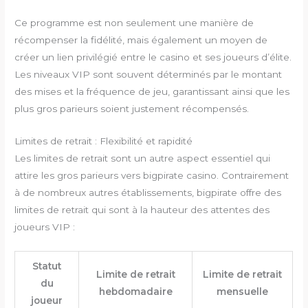
Ce programme est non seulement une manière de
récompenser la fidélité, mais également un moyen de
créer un lien privilégié entre le casino et ses joueurs d’élite.
Les niveaux VIP sont souvent déterminés par le montant
des mises et la fréquence de jeu, garantissant ainsi que les
plus gros parieurs soient justement récompensés.
Limites de retrait : Flexibilité et rapidité
Les limites de retrait sont un autre aspect essentiel qui
attire les gros parieurs vers bigpirate casino. Contrairement
à de nombreux autres établissements, bigpirate offre des
limites de retrait qui sont à la hauteur des attentes des
joueurs VIP :
Statut
Limite de retrait
Limite de retrait
du
hebdomadaire
mensuelle
joueur