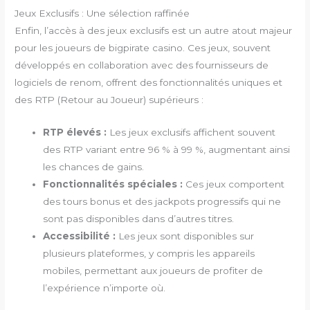
Jeux Exclusifs : Une sélection raffinée
Enfin, l’accès à des jeux exclusifs est un autre atout majeur
pour les joueurs de bigpirate casino. Ces jeux, souvent
développés en collaboration avec des fournisseurs de
logiciels de renom, offrent des fonctionnalités uniques et
des RTP (Retour au Joueur) supérieurs :
RTP élevés :
Les jeux exclusifs affichent souvent
des RTP variant entre 96 % à 99 %, augmentant ainsi
les chances de gains.
Fonctionnalités spéciales :
Ces jeux comportent
des tours bonus et des jackpots progressifs qui ne
sont pas disponibles dans d’autres titres.
Accessibilité :
Les jeux sont disponibles sur
plusieurs plateformes, y compris les appareils
mobiles, permettant aux joueurs de profiter de
l’expérience n’importe où.