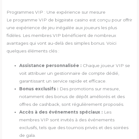
Programmes VIP : Une expérience sur mesure
Le programme VIP de bigpirate casino est conçu pour offrir
une expérience de jeu inégalée aux joueurs les plus
fidèles. Les membres VIP bénéficient de nombreux
avantages qui vont au-delà des simples bonus. Voici
quelques éléments clés :
Assistance personnalisée :
Chaque joueur VIP se
voit attribuer un gestionnaire de compte dédié,
garantissant un service rapide et efficace.
Bonus exclusifs :
Des promotions sur mesure,
notamment des bonus de dépôt améliorés et des
offres de cashback, sont régulièrement proposés.
Accès à des événements spéciaux :
Les
membres VIP sont invités à des événements
exclusifs, tels que des tournois privés et des soirées
de gala.