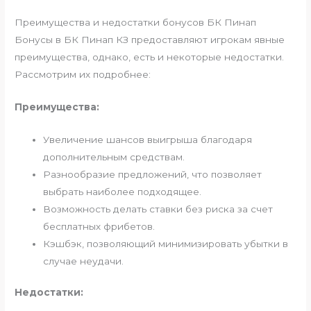
Преимущества и недостатки бонусов БК Пинап
Бонусы в БК Пинап КЗ предоставляют игрокам явные
преимущества, однако, есть и некоторые недостатки.
Рассмотрим их подробнее:
Преимущества:
Увеличение шансов выигрыша благодаря
дополнительным средствам.
Разнообразие предложений, что позволяет
выбрать наиболее подходящее.
Возможность делать ставки без риска за счет
бесплатных фрибетов.
Кэшбэк, позволяющий минимизировать убытки в
случае неудачи.
Недостатки: