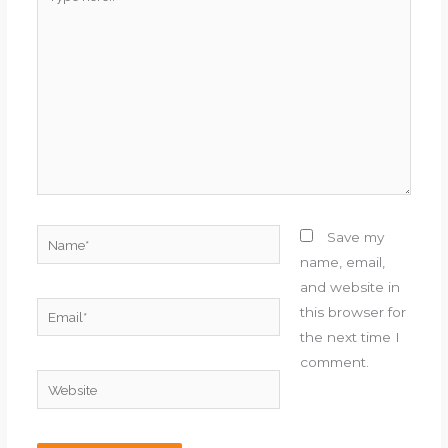
here..
Name*
Save my
name, email,
and website in
Email*
this browser for
the next time I
comment.
Website