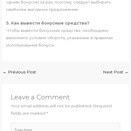
одним бонусом за раз, поэтому следует выбирать
наиболее выгодное предложение.
5. Как вывести бонусные средства?
Чтобы вывести бонусные средства, необходимо
выполнить условия оборота, указанные в правилах
использования бонуса.
←
Previous Post
Next Post
→
Leave a Comment
Your email address will not be published.
Required
fields are marked
*
Type