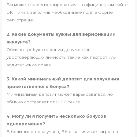
Вы можете зарегистрироваться на официальном сайте
БК Пинап, заполнив необходимые поля в форме
регистрации.
2. Какие документы нужны для верификации
аккаунта?
Обычно требуются копии документов,
удостоверяющих личность, такие как паспорт или
водительские права.
3. Какой минимальный депозит для получения
приветственного бонуса?
Минимальный депозит может варьироваться, но
обычно составляет от 1000 тенге.
4. Могу ли я получить несколько бонусов
одновременно?
В большинстве случаев, БК ограничивает игроков