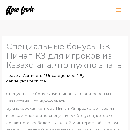
Skip
to
content
Специальные бонусы БК
Пинап КЗ для игроков из
Казахстана: что нужно знать
Leave a Comment
/
Uncategorized
/ By
gabriel@galtech.me
Специальные бонусы БК Пинап КЗ для игроков из
Казахстана: что нужно знать
Букмекерская контора Пинап КЗ предлагает своим
игрокам множество специальных бонусов, которые
делают ставку более выгодной и интересной. В этом