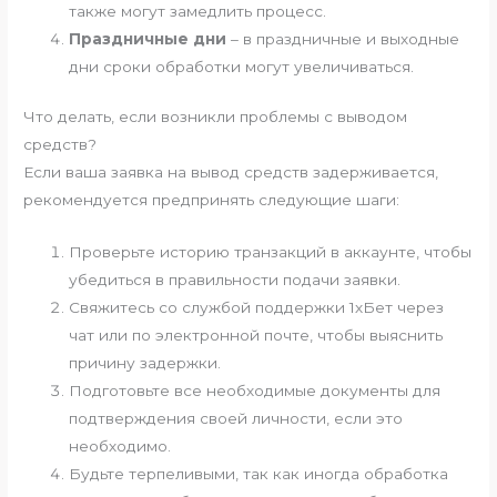
также могут замедлить процесс.
Праздничные дни
– в праздничные и выходные
дни сроки обработки могут увеличиваться.
Что делать, если возникли проблемы с выводом
средств?
Если ваша заявка на вывод средств задерживается,
рекомендуется предпринять следующие шаги:
Проверьте историю транзакций в аккаунте, чтобы
убедиться в правильности подачи заявки.
Свяжитесь со службой поддержки 1хБет через
чат или по электронной почте, чтобы выяснить
причину задержки.
Подготовьте все необходимые документы для
подтверждения своей личности, если это
необходимо.
Будьте терпеливыми, так как иногда обработка