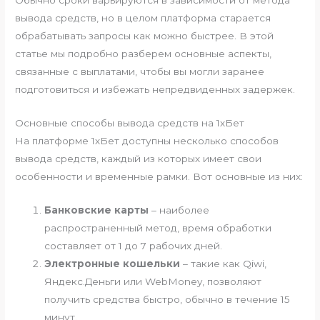
Обычно сроки варьируются в зависимости от метода
вывода средств, но в целом платформа старается
обрабатывать запросы как можно быстрее. В этой
статье мы подробно разберем основные аспекты,
связанные с выплатами, чтобы вы могли заранее
подготовиться и избежать непредвиденных задержек.
Основные способы вывода средств на 1хБет
На платформе 1хБет доступны несколько способов
вывода средств, каждый из которых имеет свои
особенности и временные рамки. Вот основные из них:
Банковские карты
– наиболее
распространенный метод, время обработки
составляет от 1 до 7 рабочих дней.
Электронные кошельки
– такие как Qiwi,
Яндекс.Деньги или WebMoney, позволяют
получить средства быстро, обычно в течение 15
минут.