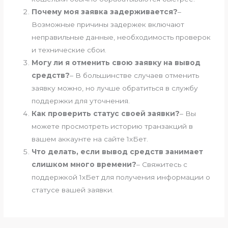
Почему моя заявка задерживается?
–
Возможные причины задержек включают
неправильные данные, необходимость проверок
и технические сбои.
Могу ли я отменить свою заявку на вывод
средств?
– В большинстве случаев отменить
заявку можно, но лучше обратиться в службу
поддержки для уточнения.
Как проверить статус своей заявки?
– Вы
можете просмотреть историю транзакций в
вашем аккаунте на сайте 1хБет.
Что делать, если вывод средств занимает
слишком много времени?
– Свяжитесь с
поддержкой 1хБет для получения информации о
статусе вашей заявки.