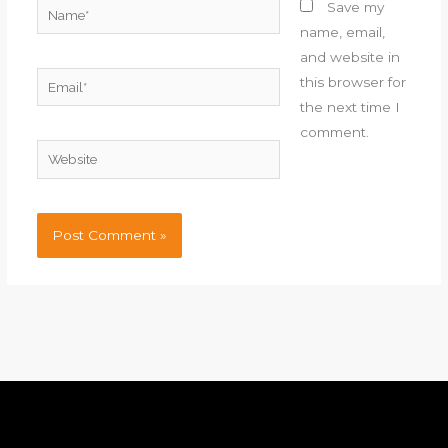
Name*
Save my
name, email,
and website in
Email*
this browser for
the next time I
comment.
Website