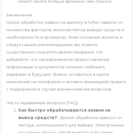
может занять больше времени, чем обычно.
Заключение
Сроки обработки заявок на выплату в 1хБет зависят от
множества факторов, включая метод вывода средств и
необходимость в проверках. Зная основные аспекты и
следуя нашим рекомендациям, вы можете
существенно сократить время ожидания. Не
забывайте, что своевременное предоставление
информации и документов поможет избежать
задержек в будущем. Важно оставаться в курсе
изменений на платформе и активно взаимодействовать
с поддержкой в случае возникновения вопросов.
Часто задаваемые вопросы (FAQ)
Как быстро обрабатываются заявки на
вывод средств?
– Время обработки зависит от
метода, используемого для вывода. Электронные
кошельки обычно обрабатываются быстрее.