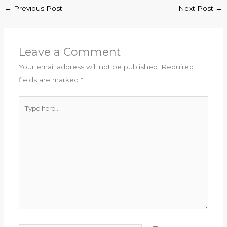
←
Previous Post
Next Post
→
Leave a Comment
Your email address will not be published.
Required
fields are marked
*
Type
here..