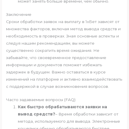
может занять больше времени, чем обычно.
Заключение
Сроки обработки заявок на выплату в 1хБет зависят от
множества факторов, включая метод вывода средств и
необходимость в проверках. Зная основные аспекты и
следуя нашим рекомендациям, вы можете
существенно сократить время ожидания. Не
забывайте, что своевременное предоставление
информации и документов поможет избежать
задержек в будущем. Важно оставаться в курсе
изменений на платформе и активно взаимодействовать
с поддержкой в случае возникновения вопросов.
Часто задаваемые вопросы (FAQ)
Как быстро обрабатываются заявки на
вывод средств?
– Время обработки зависит от
метода, используемого для вывода. Электронные
кошельки обычно обрабатываются быстрее.