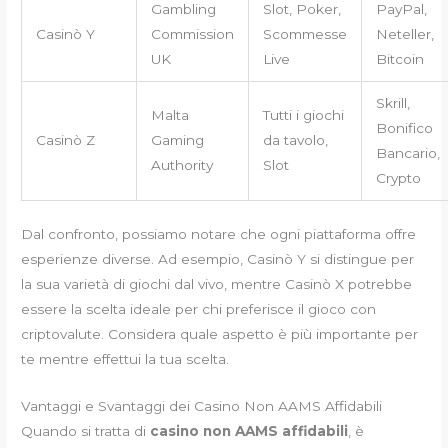
Gambling
Slot, Poker,
PayPal,
Casinò Y
Commission
Scommesse
Neteller,
UK
Live
Bitcoin
Skrill,
Malta
Tutti i giochi
Bonifico
Casinò Z
Gaming
da tavolo,
Bancario,
Authority
Slot
Crypto
Dal confronto, possiamo notare che ogni piattaforma offre
esperienze diverse. Ad esempio, Casinò Y si distingue per
la sua varietà di giochi dal vivo, mentre Casinò X potrebbe
essere la scelta ideale per chi preferisce il gioco con
criptovalute. Considera quale aspetto è più importante per
te mentre effettui la tua scelta.
Vantaggi e Svantaggi dei Casino Non AAMS Affidabili
Quando si tratta di
casino non AAMS affidabili
, è