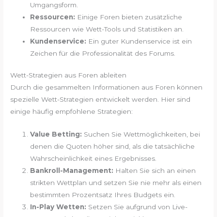
Umgangsform.
Ressourcen:
Einige Foren bieten zusätzliche
Ressourcen wie Wett-Tools und Statistiken an.
Kundenservice:
Ein guter Kundenservice ist ein
Zeichen für die Professionalität des Forums.
Wett-Strategien aus Foren ableiten
Durch die gesammelten Informationen aus Foren können
spezielle Wett-Strategien entwickelt werden. Hier sind
einige häufig empfohlene Strategien:
Value Betting:
Suchen Sie Wettmöglichkeiten, bei
denen die Quoten höher sind, als die tatsächliche
Wahrscheinlichkeit eines Ergebnisses.
Bankroll-Management:
Halten Sie sich an einen
strikten Wettplan und setzen Sie nie mehr als einen
bestimmten Prozentsatz Ihres Budgets ein.
In-Play Wetten:
Setzen Sie aufgrund von Live-