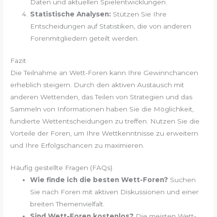
Daten und aktuellen Spielentwicklungen.
Statistische Analysen:
Stützen Sie Ihre
Entscheidungen auf Statistiken, die von anderen
Forenmitgliedern geteilt werden.
Fazit
Die Teilnahme an Wett-Foren kann Ihre Gewinnchancen
erheblich steigern. Durch den aktiven Austausch mit
anderen Wettenden, das Teilen von Strategien und das
Sammeln von Informationen haben Sie die Möglichkeit,
fundierte Wettentscheidungen zu treffen. Nutzen Sie die
Vorteile der Foren, um Ihre Wettkenntnisse zu erweitern
und Ihre Erfolgschancen zu maximieren.
Häufig gestellte Fragen (FAQs)
Wie finde ich die besten Wett-Foren?
Suchen
Sie nach Foren mit aktiven Diskussionen und einer
breiten Themenvielfalt.
Sind Wett-Foren kostenlos?
Die meisten Wett-