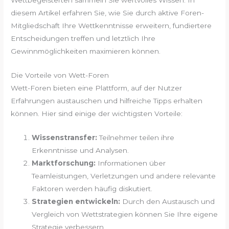
Wettbegeisterten sammeln Sie wertvolles Wissen. In
diesem Artikel erfahren Sie, wie Sie durch aktive Foren-
Mitgliedschaft Ihre Wettkenntnisse erweitern, fundiertere
Entscheidungen treffen und letztlich Ihre
Gewinnmöglichkeiten maximieren können.
Die Vorteile von Wett-Foren
Wett-Foren bieten eine Plattform, auf der Nutzer
Erfahrungen austauschen und hilfreiche Tipps erhalten
können. Hier sind einige der wichtigsten Vorteile:
Wissenstransfer:
Teilnehmer teilen ihre
Erkenntnisse und Analysen.
Marktforschung:
Informationen über
Teamleistungen, Verletzungen und andere relevante
Faktoren werden häufig diskutiert.
Strategien entwickeln:
Durch den Austausch und
Vergleich von Wettstrategien können Sie Ihre eigene
Strategie verbessern.