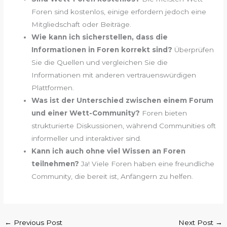
Foren sind kostenlos, einige erfordern jedoch eine
Mitgliedschaft oder Beiträge.
Wie kann ich sicherstellen, dass die
Informationen in Foren korrekt sind?
Überprüfen
Sie die Quellen und vergleichen Sie die
Informationen mit anderen vertrauenswürdigen
Plattformen.
Was ist der Unterschied zwischen einem Forum
und einer Wett-Community?
Foren bieten
strukturierte Diskussionen, während Communities oft
informeller und interaktiver sind.
Kann ich auch ohne viel Wissen an Foren
teilnehmen?
Ja! Viele Foren haben eine freundliche
Community, die bereit ist, Anfängern zu helfen.
←
Previous Post
Next Post
→