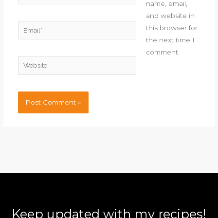
name, email,
and website in
Email*
this browser for
the next time I
comment.
Website
Keep updated with my recipes!