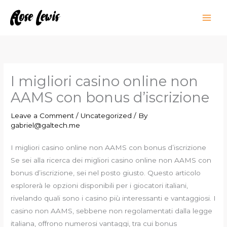
Skip
to
content
I migliori casino online non
AAMS con bonus d’iscrizione
Leave a Comment
/
Uncategorized
/ By
gabriel@galtech.me
I migliori casino online non AAMS con bonus d’iscrizione
Se sei alla ricerca dei migliori casino online non AAMS con
bonus d’iscrizione, sei nel posto giusto. Questo articolo
esplorerà le opzioni disponibili per i giocatori italiani,
rivelando quali sono i casino più interessanti e vantaggiosi. I
casino non AAMS, sebbene non regolamentati dalla legge
italiana, offrono numerosi vantaggi, tra cui bonus