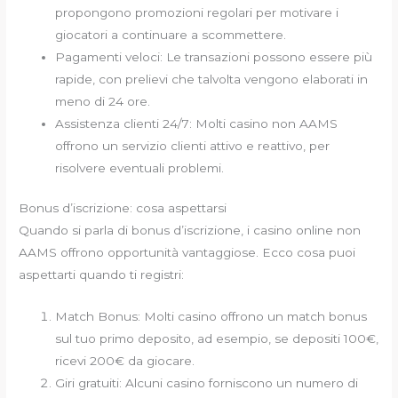
propongono promozioni regolari per motivare i
giocatori a continuare a scommettere.
Pagamenti veloci: Le transazioni possono essere più
rapide, con prelievi che talvolta vengono elaborati in
meno di 24 ore.
Assistenza clienti 24/7: Molti casino non AAMS
offrono un servizio clienti attivo e reattivo, per
risolvere eventuali problemi.
Bonus d’iscrizione: cosa aspettarsi
Quando si parla di bonus d’iscrizione, i casino online non
AAMS offrono opportunità vantaggiose. Ecco cosa puoi
aspettarti quando ti registri:
Match Bonus: Molti casino offrono un match bonus
sul tuo primo deposito, ad esempio, se depositi 100€,
ricevi 200€ da giocare.
Giri gratuiti: Alcuni casino forniscono un numero di