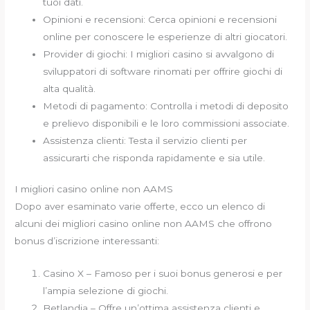
tuoi dati.
Opinioni e recensioni: Cerca opinioni e recensioni
online per conoscere le esperienze di altri giocatori.
Provider di giochi: I migliori casino si avvalgono di
sviluppatori di software rinomati per offrire giochi di
alta qualità.
Metodi di pagamento: Controlla i metodi di deposito
e prelievo disponibili e le loro commissioni associate.
Assistenza clienti: Testa il servizio clienti per
assicurarti che risponda rapidamente e sia utile.
I migliori casino online non AAMS
Dopo aver esaminato varie offerte, ecco un elenco di
alcuni dei migliori casino online non AAMS che offrono
bonus d’iscrizione interessanti:
Casino X – Famoso per i suoi bonus generosi e per
l’ampia selezione di giochi.
Betlandia – Offre un’ottima assistenza clienti e