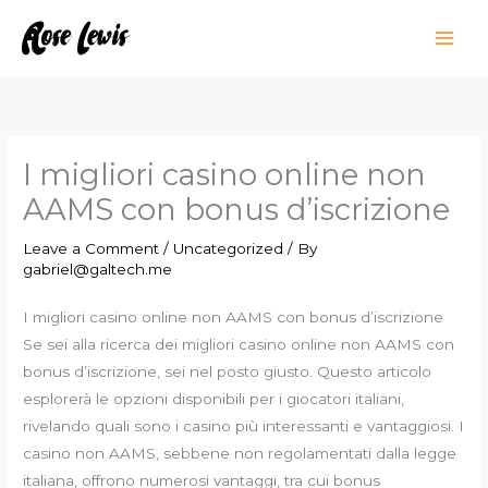
Skip
to
content
I migliori casino online non
AAMS con bonus d’iscrizione
Leave a Comment
/
Uncategorized
/ By
gabriel@galtech.me
I migliori casino online non AAMS con bonus d’iscrizione
Se sei alla ricerca dei migliori casino online non AAMS con
bonus d’iscrizione, sei nel posto giusto. Questo articolo
esplorerà le opzioni disponibili per i giocatori italiani,
rivelando quali sono i casino più interessanti e vantaggiosi. I
casino non AAMS, sebbene non regolamentati dalla legge
italiana, offrono numerosi vantaggi, tra cui bonus