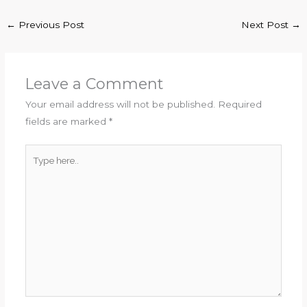
←
Previous Post
Next Post
→
Leave a Comment
Your email address will not be published.
Required
fields are marked
*
Type
here..