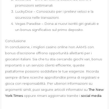
promozioni settimanali.
LuckyDice – Conosciuto per i prelievi veloci e la
sicurezza nelle transazioni.
Vegas Paradise – Dona ai nuovi iscritti giri gratuiti e
un bonus significativo sul primo deposito.
Conclusione
In conclusione, i migliori casino online non AAMS con
bonus d’iscrizione offrono opportunità allettanti per i
giocatori italiani. Sia che tu stia cercando giochi vari, bonus
importanti o un servizio clienti efficiente, queste
piattaforme possono soddisfare le tue esigenze. Ricorda
sempre di fare ricerche approfondite prima di registrarti e
gioca con responsabilità. Per ulteriori informazioni su
argomenti simili, puoi seguire articoli informativi su
The New
York Times
oppure rimani aggiornato tramite i
social media
.