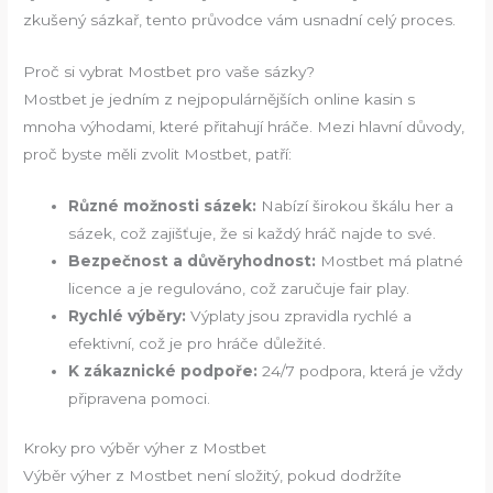
zkušený sázkař, tento průvodce vám usnadní celý proces.
Proč si vybrat Mostbet pro vaše sázky?
Mostbet je jedním z nejpopulárnějších online kasin s
mnoha výhodami, které přitahují hráče. Mezi hlavní důvody,
proč byste měli zvolit Mostbet, patří:
Různé možnosti sázek:
Nabízí širokou škálu her a
sázek, což zajišťuje, že si každý hráč najde to své.
Bezpečnost a důvěryhodnost:
Mostbet má platné
licence a je regulováno, což zaručuje fair play.
Rychlé výběry:
Výplaty jsou zpravidla rychlé a
efektivní, což je pro hráče důležité.
K zákaznické podpoře:
24/7 podpora, která je vždy
připravena pomoci.
Kroky pro výběr výher z Mostbet
Výběr výher z Mostbet není složitý, pokud dodržíte