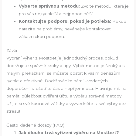
Vyberte správnou metodu:
Zvolte metodu, která je
pro vás nejrychlejší a nejpohodlnější.
Kontaktujte podporu, pokud je potřeba:
Pokud
narazíte na problémy, neváhejte kontaktovat
zákaznickou podporu.
Závěr
Vybrání výher z Mostbet je jednoduchý proces, pokud
dodržujete správné kroky a tipy. Výběr metod je široký a s
malými překážkami se můžete dostat k vašim penězům
rychle a efektivně. Dodržováním námi uvedených
doporučení si ušetříte čas a nepříjemnosti. Hlavní je mít na
paměti důležitost ověření účtu a výběru správné metody.
Užijte si své kasinové zážitky a vyzvedněte si své výhry bez
stresu!
Často kladené dotazy (FAQ)
Jak dlouho trvá vyřízení výběru na Mostbet?
–