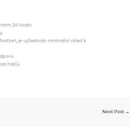
ěhem 24 hodin.
y.
 Mostbet, je vyžadován minimální vklad k
dporu.
sti hráčů.
Next Post
→