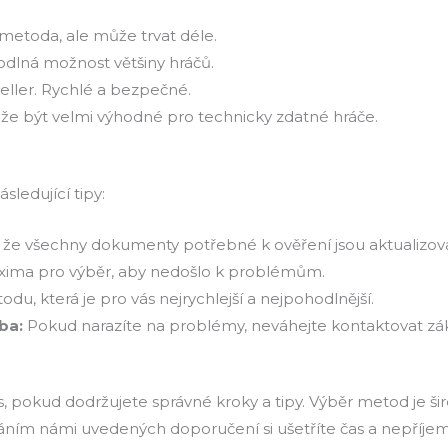
metoda, ale může trvat déle.
dlná možnost většiny hráčů.
eller. Rychlé a bezpečné.
že být velmi výhodné pro technicky zdatné hráče.
sledující tipy:
e, že všechny dokumenty potřebné k ověření jsou aktualizov
ima pro výběr, aby nedošlo k problémům.
du, která je pro vás nejrychlejší a nejpohodlnější.
ba:
Pokud narazíte na problémy, neváhejte kontaktovat z
, pokud dodržujete správné kroky a tipy. Výběr metod je š
ním námi uvedených doporučení si ušetříte čas a nepříjemno