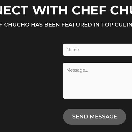
ECT WITH CHEF C
F CHUCHO HAS BEEN FEATURED IN TOP CULI