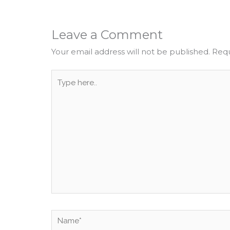
Leave a Comment
Your email address will not be published.
Requ
Type
here..
Name*