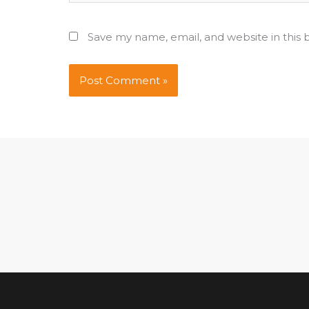
Save my name, email, and website in this 