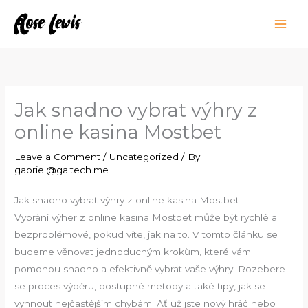
Skip
to
content
Jak snadno vybrat výhry z
online kasina Mostbet
Leave a Comment
/
Uncategorized
/ By
gabriel@galtech.me
Jak snadno vybrat výhry z online kasina Mostbet
Vybrání výher z online kasina Mostbet může být rychlé a
bezproblémové, pokud víte, jak na to. V tomto článku se
budeme věnovat jednoduchým krokům, které vám
pomohou snadno a efektivně vybrat vaše výhry. Rozebere
se proces výběru, dostupné metody a také tipy, jak se
vyhnout nejčastějším chybám. Ať už jste nový hráč nebo