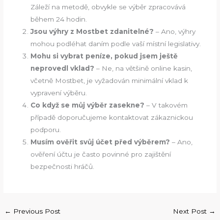
Záleží na metodě, obvykle se výběr zpracovává
během 24 hodin.
Jsou výhry z Mostbet zdanitelné?
– Ano, výhry
mohou podléhat daním podle vaší místní legislativy.
Mohu si vybrat peníze, pokud jsem ještě
neprovedl vklad?
– Ne, na většině online kasin,
včetně Mostbet, je vyžadován minimální vklad k
vypravení výběru.
Co když se můj výběr zasekne?
– V takovém
případě doporučujeme kontaktovat zákaznickou
podporu.
Musím ověřit svůj účet před výběrem?
– Ano,
ověření účtu je často povinné pro zajištění
bezpečnosti hráčů.
←
Previous Post
Next Post
→