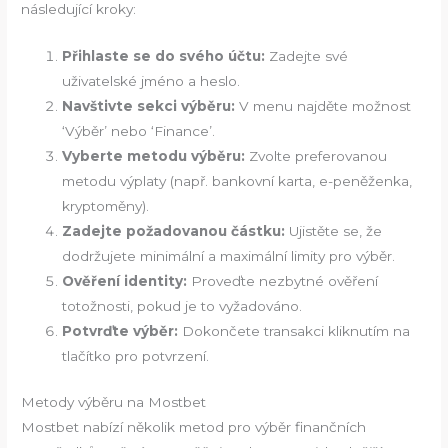
následující kroky:
Přihlaste se do svého účtu:
Zadejte své
uživatelské jméno a heslo.
Navštivte sekci výběru:
V menu najděte možnost
‘Výběr’ nebo ‘Finance’.
Vyberte metodu výběru:
Zvolte preferovanou
metodu výplaty (např. bankovní karta, e-peněženka,
kryptoměny).
Zadejte požadovanou částku:
Ujistěte se, že
dodržujete minimální a maximální limity pro výběr.
Ověření identity:
Proveďte nezbytné ověření
totožnosti, pokud je to vyžadováno.
Potvrďte výběr:
Dokončete transakci kliknutím na
tlačítko pro potvrzení.
Metody výběru na Mostbet
Mostbet nabízí několik metod pro výběr finančních