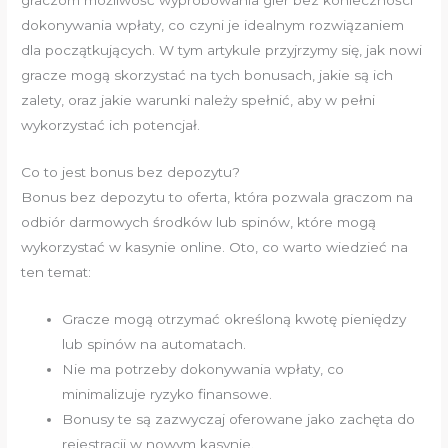
graczom możliwość wypróbowania gier bez konieczności
dokonywania wpłaty, co czyni je idealnym rozwiązaniem
dla początkujących. W tym artykule przyjrzymy się, jak nowi
gracze mogą skorzystać na tych bonusach, jakie są ich
zalety, oraz jakie warunki należy spełnić, aby w pełni
wykorzystać ich potencjał.
Co to jest bonus bez depozytu?
Bonus bez depozytu to oferta, która pozwala graczom na
odbiór darmowych środków lub spinów, które mogą
wykorzystać w kasynie online. Oto, co warto wiedzieć na
ten temat:
Gracze mogą otrzymać określoną kwotę pieniędzy
lub spinów na automatach.
Nie ma potrzeby dokonywania wpłaty, co
minimalizuje ryzyko finansowe.
Bonusy te są zazwyczaj oferowane jako zachęta do
rejestracji w nowym kasynie.