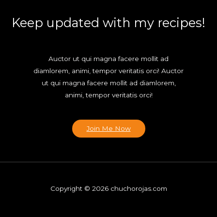
Keep updated with my recipes!
Auctor ut qui magna facere mollit ad
diamlorem, animi, tempor veritatis orci! Auctor
ut qui magna facere mollit ad diamlorem,
animi, tempor veritatis orci!
Join Me Now
Copyright © 2026 chuchorojas.com