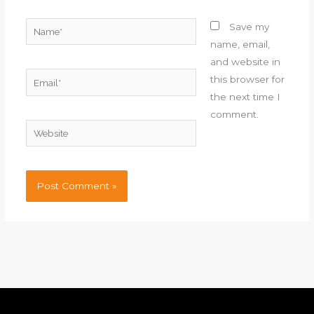
Name*
Save my
name, email,
and website in
Email*
this browser for
the next time I
comment.
Website