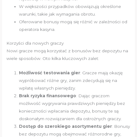
W większości przypadków obowiązują określone
warunki, takie jak wymagania obrotu.
Oferowane bonusy mogą się różnić w zależności od
operatora kasyna.
Korzyści dla nowych graczy
Nowi gracze mogą korzystać z bonusów bez depozytu na
wiele sposobów. Oto kilka kluczowych zalet:
Możliwość testowania gier
: Gracze mają okazję
wypróbować różne gry, zanim zdecydują się na
wpłatę własnych pieniędzy.
Brak ryzyka finansowego
: Dając graczom
możliwość wygrywania prawdziwych pieniędzy bez
konieczności wpłacania depozytu, bonusy te są
doskonałym rozwiązaniem dla ostrożnych graczy.
Dostęp do szerokiego asortymentu gier
: Bonusy
bez depozytu mogą obejmować różnorodne gry,