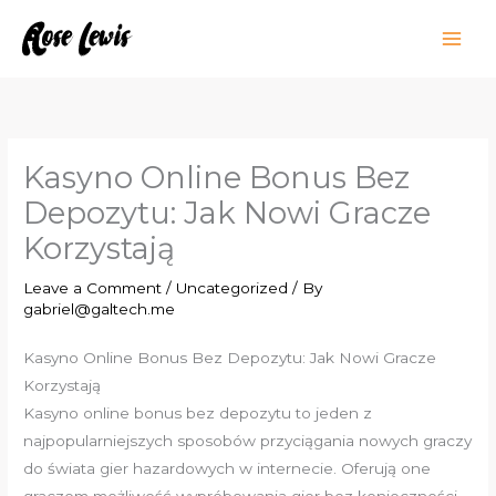
Skip
to
content
Kasyno Online Bonus Bez
Depozytu: Jak Nowi Gracze
Korzystają
Leave a Comment
/
Uncategorized
/ By
gabriel@galtech.me
Kasyno Online Bonus Bez Depozytu: Jak Nowi Gracze
Korzystają
Kasyno online bonus bez depozytu to jeden z
najpopularniejszych sposobów przyciągania nowych graczy
do świata gier hazardowych w internecie. Oferują one